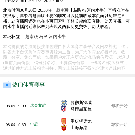
【开赛时间】
2025-06-20 20:30:00
北京时间06月20日 20:30分，越南联【岛民VS河内水牛】直播准时在
线播放，喜欢看越南联比赛的朋友可以提前收藏本页面以免错过直
播。24直播网还为您在本页面索引了相关越南联直播、岛民直播、河
内水牛直播的近期比赛列表以及两队历史交锋、两队赛程。
本场标签：
越南联
岛民
河内水牛
本网提供的导航链接搜集整理自各大体育赛事平台及网友补充上传，
以各大平台优质体育赛事资源为主旨，为广大体育爱好者寻觅、收
藏、分享、集合而成，如果用户发现有更稳定流畅的信号源，欢迎以
(当前页面链接、信号源名称、比赛信号链接、上传者名称)为格式，
通过邮件方式上传相关链接，网友上传链接不得包含违法违规内容
热门体育赛事
曼彻斯特城
球会友谊
08-09 19:00
即将开始
马德里竞技
重庆铜梁龙
中超
08-09 19:35
即将开始
上海海港