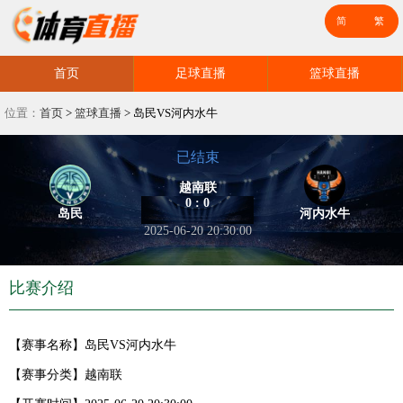
首页
足球直播
篮球直播
位置：
首页
>
篮球直播
>
岛民VS河内水牛
已结束
越南联
0 : 0
岛民
河内水牛
2025-06-20 20:30:00
比赛介绍
【赛事名称】
岛民VS河内水牛
【赛事分类】
越南联