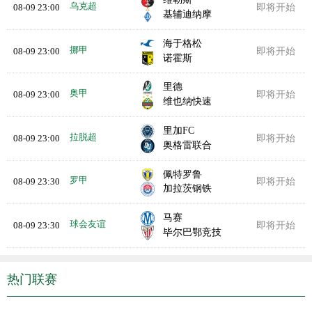
乌克超
08-09 23:00
即将开始
基辅迪纳摩
海于格松
挪甲
08-09 23:00
即将开始
诺霍斯
里德
奥甲
08-09 23:00
即将开始
维也纳快速
里加FC
拉脱超
08-09 23:00
即将开始
奥格雷联合
佩特罗鲁
罗甲
08-09 23:30
即将开始
加拉茨钢铁
马赛
球会友谊
08-09 23:30
即将开始
毕尔巴鄂竞技
热门联赛