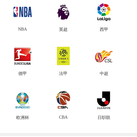
NBA
英超
西甲
德甲
法甲
中超
CBA
欧洲杯
日职联