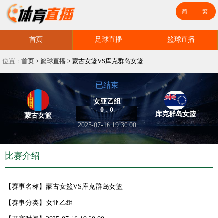
首页
足球直播
篮球直播
位置：
首页
>
篮球直播
>
蒙古女篮VS库克群岛女篮
已结束
女亚乙组
0 : 0
库克群岛女篮
蒙古女篮
2025-07-16 19:30:00
比赛介绍
【赛事名称】
蒙古女篮VS库克群岛女篮
【赛事分类】
女亚乙组