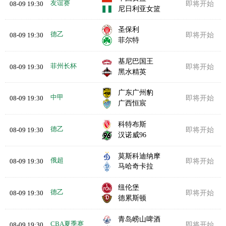
友谊赛
08-09 19:30
即将开始
尼日利亚女篮
圣保利
德乙
08-09 19:30
即将开始
菲尔特
基尼巴国王
菲州长杯
08-09 19:30
即将开始
黑水精英
广东广州豹
中甲
08-09 19:30
即将开始
广西恒宸
科特布斯
德乙
08-09 19:30
即将开始
汉诺威96
莫斯科迪纳摩
俄超
08-09 19:30
即将开始
马哈奇卡拉
纽伦堡
德乙
08-09 19:30
即将开始
德累斯顿
青岛崂山啤酒
CBA夏季赛
08-09 19:30
即将开始