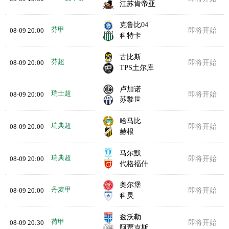
江苏肯帝亚
克鲁比04
芬甲
08-09 20:00
即将开始
科特卡
古比斯
芬超
08-09 20:00
即将开始
TPS土尔库
卢加诺
瑞士超
08-09 20:00
即将开始
苏黎世
哈马比
瑞典超
08-09 20:00
即将开始
赫根
马尔默
瑞典超
08-09 20:00
即将开始
代格福什
奥尔堡
丹麦甲
08-09 20:00
即将开始
科灵
兹沃勒
荷甲
08-09 20:30
即将开始
阿贾克斯