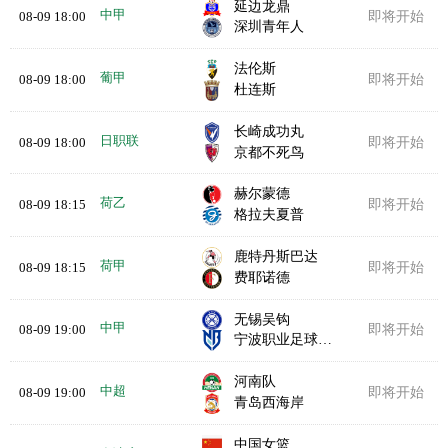
延边龙鼎
中甲
08-09 18:00
即将开始
深圳青年人
法伦斯
葡甲
08-09 18:00
即将开始
杜连斯
长崎成功丸
日职联
08-09 18:00
即将开始
京都不死鸟
赫尔蒙德
荷乙
08-09 18:15
即将开始
格拉夫夏普
鹿特丹斯巴达
荷甲
08-09 18:15
即将开始
费耶诺德
无锡吴钩
中甲
08-09 19:00
即将开始
宁波职业足球俱乐部
河南队
中超
08-09 19:00
即将开始
青岛西海岸
中国女篮