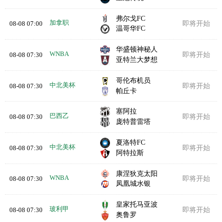
弗尔戈FC
加拿职
08-08 07:00
即将开始
温哥华FC
华盛顿神秘人
WNBA
08-08 07:30
即将开始
亚特兰大梦想
哥伦布机员
中北美杯
08-08 07:30
即将开始
帕丘卡
塞阿拉
巴西乙
08-08 07:30
即将开始
庞特普雷塔
夏洛特FC
中北美杯
08-08 07:30
即将开始
阿特拉斯
康涅狄克太阳
WNBA
08-08 07:30
即将开始
凤凰城水银
皇家托马亚波
玻利甲
08-08 07:30
即将开始
奥鲁罗