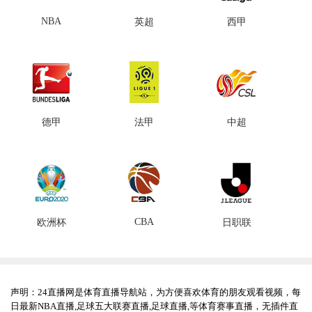
NBA
英超
西甲
德甲
法甲
中超
CBA
欧洲杯
日职联
声明：24直播网是体育直播导航站，为方便喜欢体育的朋友观看视频，每
日最新NBA直播,足球五大联赛直播,足球直播,等体育赛事直播，无插件直