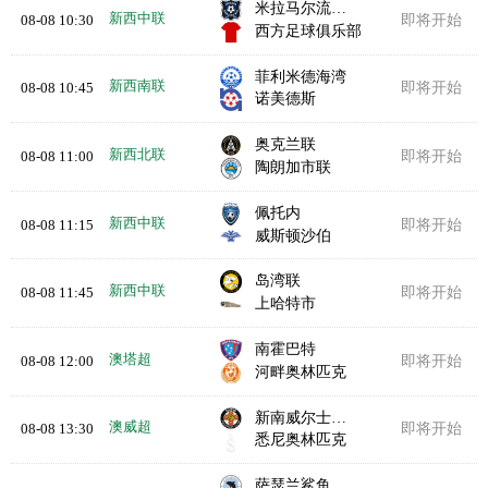
米拉马尔流浪者
新西中联
08-08 10:30
即将开始
西方足球俱乐部
菲利米德海湾
新西南联
08-08 10:45
即将开始
诺美德斯
奥克兰联
新西北联
08-08 11:00
即将开始
陶朗加市联
佩托内
新西中联
08-08 11:15
即将开始
威斯顿沙伯
岛湾联
新西中联
08-08 11:45
即将开始
上哈特市
南霍巴特
澳塔超
08-08 12:00
即将开始
河畔奥林匹克
新南威尔士大学
澳威超
08-08 13:30
即将开始
悉尼奥林匹克
萨瑟兰鲨鱼