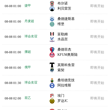
布尔诺
捷甲
08-08 01:00
即将开始
利贝雷茨
桑德捷斯基
丹麦超
08-08 01:00
即将开始
维堡
富勒姆
球会友谊
08-08 01:00
即将开始
水晶宫
桑德菲杰
挪超
08-08 01:00
即将开始
KFUM奥斯陆
莫斯科鱼雷
俄甲
08-08 01:00
即将开始
索契
桑坦德竞技
球会友谊
08-08 01:30
即将开始
阿拉维斯
埃门
荷乙
08-08 02:00
即将开始
罗达JC