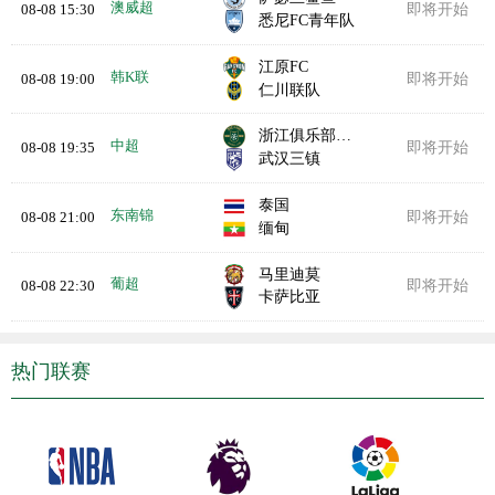
澳威超
08-08 15:30
即将开始
悉尼FC青年队
江原FC
韩K联
08-08 19:00
即将开始
仁川联队
浙江俱乐部绿城
中超
08-08 19:35
即将开始
武汉三镇
泰国
东南锦
08-08 21:00
即将开始
缅甸
马里迪莫
葡超
08-08 22:30
即将开始
卡萨比亚
热门联赛