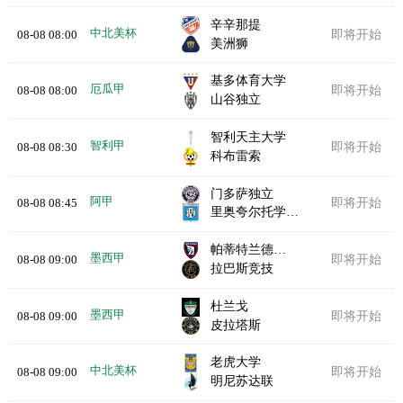
辛辛那提
中北美杯
08-08 08:00
即将开始
美洲狮
基多体育大学
厄瓜甲
08-08 08:00
即将开始
山谷独立
智利天主大学
智利甲
08-08 08:30
即将开始
科布雷索
门多萨独立
阿甲
08-08 08:45
即将开始
里奥夸尔托学生队
帕蒂特兰德莫雷洛斯
墨西甲
08-08 09:00
即将开始
拉巴斯竞技
杜兰戈
墨西甲
08-08 09:00
即将开始
皮拉塔斯
老虎大学
中北美杯
08-08 09:00
即将开始
明尼苏达联