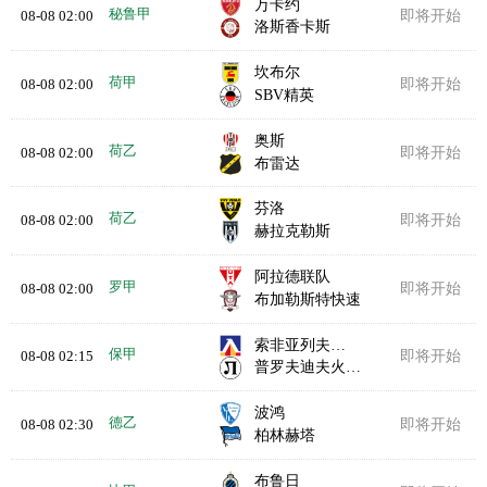
万卡约
秘鲁甲
08-08 02:00
即将开始
洛斯香卡斯
坎布尔
荷甲
08-08 02:00
即将开始
SBV精英
奥斯
荷乙
08-08 02:00
即将开始
布雷达
芬洛
荷乙
08-08 02:00
即将开始
赫拉克勒斯
阿拉德联队
罗甲
08-08 02:00
即将开始
布加勒斯特快速
索非亚列夫斯基
保甲
08-08 02:15
即将开始
普罗夫迪夫火车头
波鸿
德乙
08-08 02:30
即将开始
柏林赫塔
布鲁日