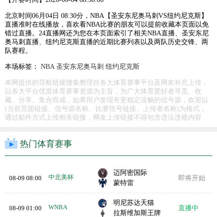
北京时间06月04日 08:30分，NBA【圣安东尼奥马刺VS纽约尼克斯】
直播准时在线播放，喜欢看NBA比赛的朋友可以提前收藏本页面以免
错过直播。24直播网还为您在本页面索引了相关NBA直播、圣安东尼
奥马刺直播、纽约尼克斯直播的近期比赛列表以及两队历史交锋、两
队赛程。
本场标签：
NBA
圣安东尼奥马刺
纽约尼克斯
本网提供的导航链接搜集整理自各大体育赛事平台及网友补充上传，
以各大平台优质体育赛事资源为主旨，为广大体育爱好者寻觅、收
藏、分享、集合而成，如果用户发现有更稳定流畅的信号源，欢迎以
(当前页面链接、信号源名称、比赛信号链接、上传者名称)为格式，
通过邮件方式上传相关链接，网友上传链接不得包含违法违规内容
热门体育赛事
迈阿密国际
中北美杯
08-09 08:00
即将开始
蒙特雷
明尼苏达天猫
WNBA
08-09 01:00
直播中
拉斯维加斯王牌