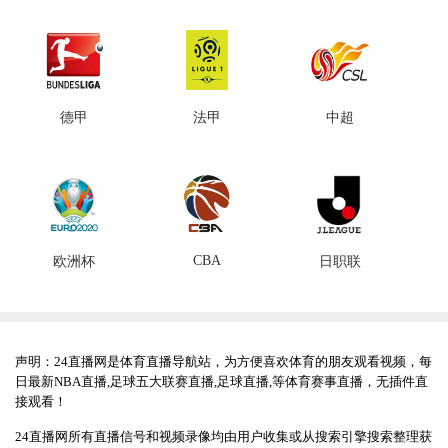
德甲
法甲
中超
CBA
欧洲杯
日职联
声明：24直播网是体育直播导航站，为方便喜欢体育的朋友观看视频，每
日最新NBA直播,足球五大联赛直播,足球直播,等体育赛事直播，无插件直
接观看！
24直播网所有直播信号和视频录像均由用户收集或从搜索引擎搜索整理获