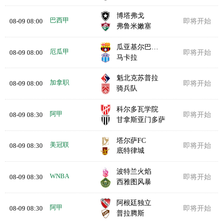
博塔弗戈
巴西甲
08-09 08:00
即将开始
弗鲁米嫩塞
瓜亚基尔巴塞罗那
厄瓜甲
08-09 08:00
即将开始
马卡拉
魁北克苏普拉
加拿职
08-09 08:00
即将开始
骑兵队
科尔多瓦学院
阿甲
08-09 08:30
即将开始
甘拿斯亚门多萨
塔尔萨FC
美冠联
08-09 08:30
即将开始
底特律城
波特兰火焰
WNBA
08-09 08:30
即将开始
西雅图风暴
阿根廷独立
阿甲
08-09 08:30
即将开始
普拉腾斯