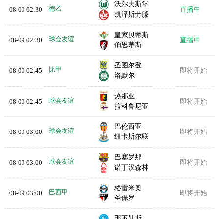
沃尔夫斯堡
德乙
08-09 02:30
直播中
凯泽斯劳滕
皇家贝蒂斯
球会友谊
08-09 02:30
直播中
伯恩茅斯
圣图尔登
比甲
08-09 02:45
即将开始
洛默尔
热那亚
球会友谊
08-09 02:45
即将开始
拉科鲁尼亚
巴伦西亚
球会友谊
08-09 03:00
即将开始
纽卡斯尔联
巴塞罗那
球会友谊
08-09 03:00
即将开始
诺丁汉森林
格雷米奥
巴西甲
08-09 03:00
即将开始
圣保罗
那不勒斯