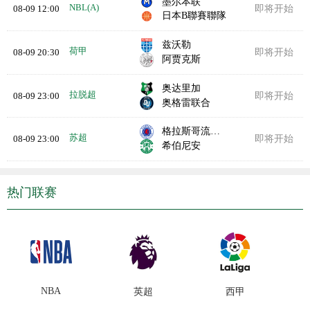
墨尔本联
NBL(A)
08-09 12:00
即将开始
日本B聯賽聯隊
兹沃勒
荷甲
08-09 20:30
即将开始
阿贾克斯
奥达里加
拉脱超
08-09 23:00
即将开始
奥格雷联合
格拉斯哥流浪者
苏超
08-09 23:00
即将开始
希伯尼安
热门联赛
NBA
英超
西甲