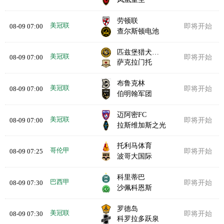
劳顿联
美冠联
08-09 07:00
即将开始
查尔斯顿电池
匹兹堡猎犬河队
美冠联
08-09 07:00
即将开始
萨克拉门托
布鲁克林
美冠联
08-09 07:00
即将开始
伯明翰军团
迈阿密FC
美冠联
08-09 07:00
即将开始
拉斯维加斯之光
托利马体育
哥伦甲
08-09 07:25
即将开始
波哥大国际
科里蒂巴
巴西甲
08-09 07:30
即将开始
沙佩科恩斯
罗德岛
美冠联
08-09 07:30
即将开始
科罗拉多跃泉