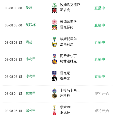
沙姆洛克流浪
爱超
08-08 03:00
直播中
邓多克
米德尔斯堡
英联杯
08-08 03:00
直播中
雷克瑟姆
埃斯托里尔
葡超
08-08 03:15
直播中
法马利康
阿费查尔丁
冰岛甲
08-08 03:15
直播中
格林达维克
雷克尼
冰岛甲
08-08 03:15
直播中
费基尔
卡哈马卡商业联
秘鲁甲
08-08 04:15
即将开始
库斯科
学术DB
玻利甲
08-08 05:15
即将开始
瓜比拉