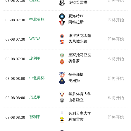
08-08 07:30
即将开始
庞特普雷塔
夏洛特FC
中北美杯
08-08 07:30
即将开始
阿特拉斯
康涅狄克太阳
WNBA
08-08 07:30
即将开始
凤凰城水银
皇家托马亚波
玻利甲
08-08 07:30
即将开始
奥鲁罗
辛辛那提
中北美杯
08-08 08:00
即将开始
美洲狮
基多体育大学
厄瓜甲
08-08 08:00
即将开始
山谷独立
智利天主大学
智利甲
08-08 08:30
即将开始
科布雷索