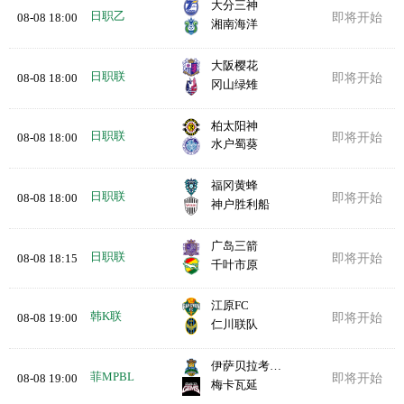
大分三神
日职乙
08-08 18:00
即将开始
湘南海洋
大阪樱花
日职联
08-08 18:00
即将开始
冈山绿雉
柏太阳神
日职联
08-08 18:00
即将开始
水户蜀葵
福冈黄蜂
日职联
08-08 18:00
即将开始
神户胜利船
广岛三箭
日职联
08-08 18:15
即将开始
千叶市原
江原FC
韩K联
08-08 19:00
即将开始
仁川联队
伊萨贝拉考博伊斯
菲MPBL
08-08 19:00
即将开始
梅卡瓦延