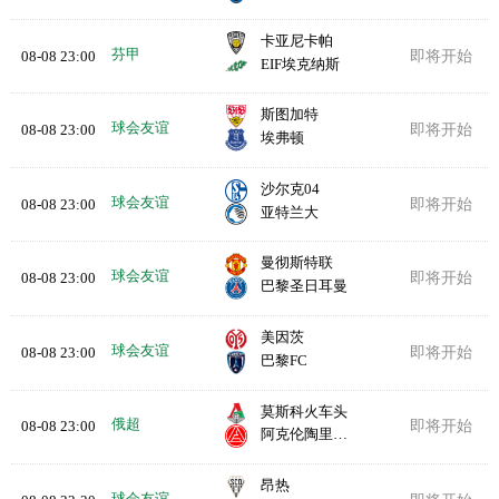
卡亚尼卡帕
芬甲
08-08 23:00
即将开始
EIF埃克纳斯
斯图加特
球会友谊
08-08 23:00
即将开始
埃弗顿
沙尔克04
球会友谊
08-08 23:00
即将开始
亚特兰大
曼彻斯特联
球会友谊
08-08 23:00
即将开始
巴黎圣日耳曼
美因茨
球会友谊
08-08 23:00
即将开始
巴黎FC
莫斯科火车头
俄超
08-08 23:00
即将开始
阿克伦陶里亚蒂
昂热
球会友谊