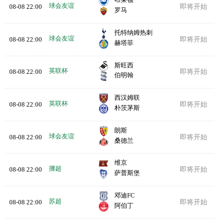
布莱顿
球会友谊
08-08 22:00
即将开始
罗马
托特纳姆热刺
球会友谊
08-08 22:00
即将开始
赫塔菲
斯旺西
英联杯
08-08 22:00
即将开始
伯明翰
西汉姆联
英联杯
08-08 22:00
即将开始
朴茨茅斯
朗斯
球会友谊
08-08 22:00
即将开始
桑德兰
维京
挪超
08-08 22:00
即将开始
萨普斯堡
邓迪FC
苏超
08-08 22:00
即将开始
阿伯丁