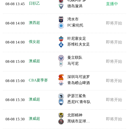
札幌冈萨多
日职乙
08-08 13:45
直播中
德岛漩涡
湾水市
澳西超
08-08 14:00
即将开始
FC索伦托
叶尼塞女足
俄女超
08-08 14:00
即将开始
苏维杜夫女足
曼立联队
澳威超
08-08 15:00
即将开始
马可尼
深圳马可波罗
CBA夏季赛
08-08 15:00
即将开始
青岛崂山啤酒
萨瑟兰鲨鱼
澳威超
08-08 15:30
即将开始
悉尼FC青年队
北部精神
澳威超
08-08 15:30
即将开始
黑镇市足球俱乐部