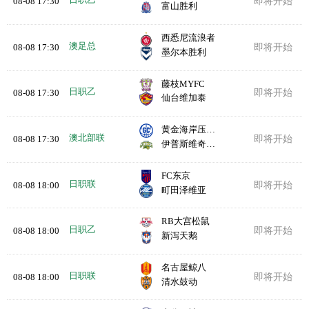
08-08 17:30
即将开始
富山胜利
西悉尼流浪者
澳足总
08-08 17:30
即将开始
墨尔本胜利
藤枝MYFC
日职乙
08-08 17:30
即将开始
仙台维加泰
黄金海岸压路机
澳北部联
08-08 17:30
即将开始
伊普斯维奇部队
FC东京
日职联
08-08 18:00
即将开始
町田泽维亚
RB大宫松鼠
日职乙
08-08 18:00
即将开始
新泻天鹅
名古屋鲸八
日职联
08-08 18:00
即将开始
清水鼓动