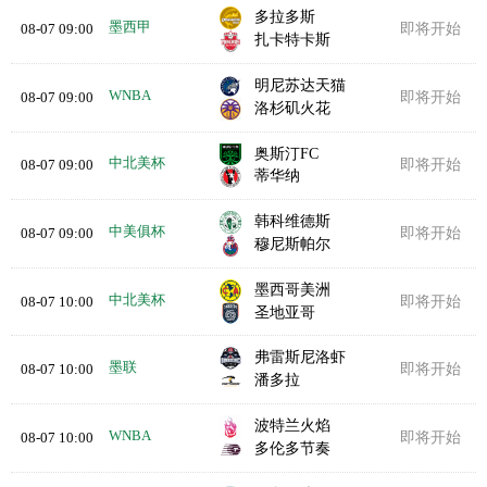
多拉多斯
墨西甲
08-07 09:00
即将开始
扎卡特卡斯
明尼苏达天猫
WNBA
08-07 09:00
即将开始
洛杉矶火花
奥斯汀FC
中北美杯
08-07 09:00
即将开始
蒂华纳
韩科维德斯
中美俱杯
08-07 09:00
即将开始
穆尼斯帕尔
墨西哥美洲
中北美杯
08-07 10:00
即将开始
圣地亚哥
弗雷斯尼洛虾
墨联
08-07 10:00
即将开始
潘多拉
波特兰火焰
WNBA
08-07 10:00
即将开始
多伦多节奏