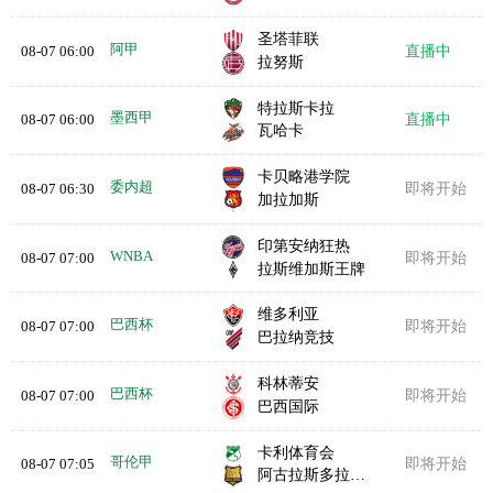
圣塔菲联
阿甲
08-07 06:00
直播中
拉努斯
特拉斯卡拉
墨西甲
08-07 06:00
直播中
瓦哈卡
卡贝略港学院
委内超
08-07 06:30
即将开始
加拉加斯
印第安纳狂热
WNBA
08-07 07:00
即将开始
拉斯维加斯王牌
维多利亚
巴西杯
08-07 07:00
即将开始
巴拉纳竞技
科林蒂安
巴西杯
08-07 07:00
即将开始
巴西国际
卡利体育会
哥伦甲
08-07 07:05
即将开始
阿古拉斯多拉达斯