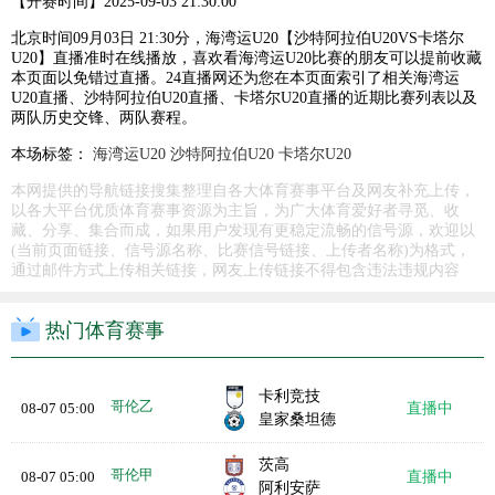
【开赛时间】
2025-09-03 21:30:00
北京时间09月03日 21:30分，海湾运U20【沙特阿拉伯U20VS卡塔尔
U20】直播准时在线播放，喜欢看海湾运U20比赛的朋友可以提前收藏
本页面以免错过直播。24直播网还为您在本页面索引了相关海湾运
U20直播、沙特阿拉伯U20直播、卡塔尔U20直播的近期比赛列表以及
两队历史交锋、两队赛程。
本场标签：
海湾运U20
沙特阿拉伯U20
卡塔尔U20
本网提供的导航链接搜集整理自各大体育赛事平台及网友补充上传，
以各大平台优质体育赛事资源为主旨，为广大体育爱好者寻觅、收
藏、分享、集合而成，如果用户发现有更稳定流畅的信号源，欢迎以
(当前页面链接、信号源名称、比赛信号链接、上传者名称)为格式，
通过邮件方式上传相关链接，网友上传链接不得包含违法违规内容
热门体育赛事
卡利竞技
哥伦乙
08-07 05:00
直播中
皇家桑坦德
茨高
哥伦甲
08-07 05:00
直播中
阿利安萨