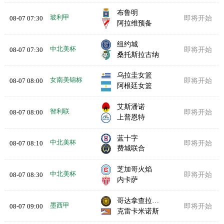
布鲁明
玻利甲
08-07 07:30
即将开始
阿拉维预备
纽约城
中北美杯
08-07 07:30
即将开始
桑托斯拉古纳
乌拉圭女篮
女南美锦标
08-07 08:00
即将开始
阿根廷女篮
艾斯潘诺
智利联
08-07 08:00
即将开始
上普恩特
蓝十字
中北美杯
08-07 08:10
即将开始
费城联合
芝加哥火焰
中北美杯
08-07 08:30
即将开始
内卡萨
哥达拿查拉大学
墨西甲
08-07 09:00
即将开始
克雷卡米诺斯