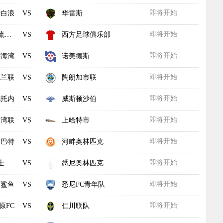
即将开始
华白浪
华雷斯
VS
即将开始
者
西方足球俱乐部
VS
即将开始
德海湾
诺美德斯
VS
即将开始
克兰联
陶朗加市联
VS
即将开始
佩托内
威斯顿沙伯
VS
即将开始
岛湾联
上哈特市
VS
即将开始
霍巴特
河畔奥林匹克
VS
即将开始
学
悉尼奥林匹克
VS
即将开始
兰鲨鱼
悉尼FC青年队
VS
即将开始
原FC
仁川联队
VS