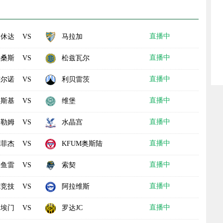
直播中
休达
马拉加
VS
直播中
特桑斯
松兹瓦尔
VS
直播中
布尔诺
利贝雷茨
VS
直播中
捷斯基
维堡
VS
直播中
富勒姆
水晶宫
VS
直播中
德菲杰
KFUM奥斯陆
VS
直播中
科鱼雷
索契
VS
直播中
德竞技
阿拉维斯
VS
直播中
埃门
罗达JC
VS