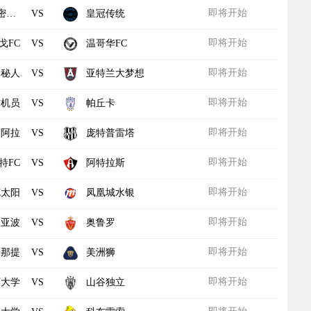
即将开始
队
皇冠传统
VS
即将开始
戈FC
温哥华FC
VS
即将开始
神秘人
亚特兰大梦想
VS
即将开始
布机员
帕丘卡
VS
即将开始
塞阿拉
庞特普雷塔
VS
即将开始
特FC
阿特拉斯
VS
即将开始
克太阳
凤凰城水银
VS
即将开始
马亚波
奥鲁罗
VS
即将开始
辛那提
美洲狮
VS
即将开始
育大学
山谷独立
VS