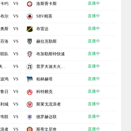
直播中
万卡约
洛斯香卡斯
VS
直播中
坎布尔
SBV精英
VS
直播中
奥斯
布雷达
VS
直播中
芬洛
赫拉克勒斯
VS
直播中
德联队
布加勒斯特快速
VS
直播中
基
普罗夫迪夫火车头
VS
直播中
波鸿
柏林赫塔
VS
直播中
布鲁日
科特赖克
VS
直播中
德利城
斯莱戈流浪者
VS
直播中
尔韦联
德罗赫达联
VS
直播中
流浪者
斯蒂文尼奇
VS