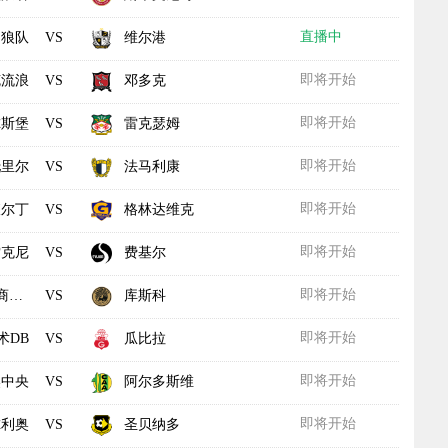
直播中
狼队
维尔港
VS
即将开始
克流浪
邓多克
VS
即将开始
尔斯堡
雷克瑟姆
VS
即将开始
托里尔
法马利康
VS
即将开始
查尔丁
格林达维克
VS
即将开始
雷克尼
费基尔
VS
即将开始
联
库斯科
VS
即将开始
术DB
瓜比拉
VS
即将开始
奥中央
阿尔多斯维
VS
即将开始
尔利奥
圣贝纳多
VS