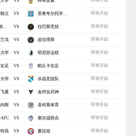
即将开始
主大学
科布雷索
VS
即将开始
萨独立
里奥夸尔托学生队
VS
即将开始
洛斯
拉巴斯竞技
VS
即将开始
杜兰戈
皮拉塔斯
VS
即将开始
虎大学
明尼苏达联
VS
即将开始
斯女足
帕丘卡女足
VS
即将开始
育大学
水晶竞技队
VS
即将开始
斯飞翼
金州女武神
VS
即将开始
吉内斯
圣何塞体育
VS
即将开始
AFC
塞尔温联合
VS
即将开始
卡特高
夏拉祖
VS