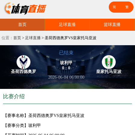
首页
足球直播
篮球直播
位置：
首页
>
足球直播
>
圣荷西德奥罗VS皇家托马亚波
已结束
玻利甲
0 : 0
圣荷西德奥罗
皇家托马亚波
2026-06-04 06:00:00
比赛介绍
【赛事名称】
圣荷西德奥罗VS皇家托马亚波
【赛事分类】
玻利甲