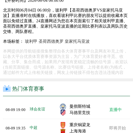
【开赛时间】
2026-06-04 06:00:00
北京时间06月04日 06:00分，玻利甲【圣荷西德奥罗VS皇家托马亚
波】直播准时在线播放，喜欢看玻利甲比赛的朋友可以提前收藏本页
面以免错过直播。24直播网还为您在本页面索引了相关玻利甲直播、
圣荷西德奥罗直播、皇家托马亚波直播的近期比赛列表以及两队历史
交锋、两队赛程。
本场标签：
玻利甲
圣荷西德奥罗
皇家托马亚波
本网提供的导航链接搜集整理自各大体育赛事平台及网友补充上传，
以各大平台优质体育赛事资源为主旨，为广大体育爱好者寻觅、收
藏、分享、集合而成，如果用户发现有更稳定流畅的信号源，欢迎以
(当前页面链接、信号源名称、比赛信号链接、上传者名称)为格式，
通过邮件方式上传相关链接，网友上传链接不得包含违法违规内容
热门体育赛事
曼彻斯特城
球会友谊
08-09 19:00
直播中
马德里竞技
重庆铜梁龙
中超
08-09 19:35
即将开始
上海海港