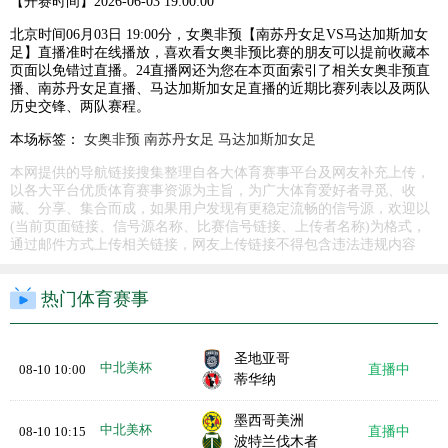
【开赛时间】
2026-06-03 19:00:00
北京时间06月03日 19:00分，女奥非预【南苏丹女足VS马达加斯加女
足】直播准时在线播放，喜欢看女奥非预比赛的朋友可以提前收藏本
页面以免错过直播。24直播网还为您在本页面索引了相关女奥非预直
播、南苏丹女足直播、马达加斯加女足直播的近期比赛列表以及两队
历史交锋、两队赛程。
本场标签：
女奥非预
南苏丹女足
马达加斯加女足
本网提供的导航链接搜集整理自各大体育赛事平台及网友补充上传，
以各大平台优质体育赛事资源为主旨，为广大体育爱好者寻觅、收
藏、分享、集合而成，如果用户发现有更稳定流畅的信号源，欢迎以
(当前页面链接、信号源名称、比赛信号链接、上传者名称)为格式，
通过邮件方式上传相关链接，网友上传链接不得包含违法违规内容
热门体育赛事
圣地亚哥
中北美杯
08-10 10:00
直播中
蒂华纳
墨西哥美洲
中北美杯
08-10 10:15
直播中
波特兰伐木者