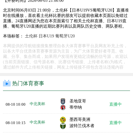
【开赛时间】
2026-06-03 21:00:00
北京时间06月03日 21:00分，土伦杯【日本U19VS葡萄牙U20】直播准
时在线播放，喜欢看土伦杯比赛的朋友可以提前收藏本页面以免错过
直播。24直播网还为您在本页面索引了相关土伦杯直播、日本U19直
播、葡萄牙U20直播的近期比赛列表以及两队历史交锋、两队赛程。
本场标签：
土伦杯
日本U19
葡萄牙U20
本网提供的导航链接搜集整理自各大体育赛事平台及网友补充上传，
以各大平台优质体育赛事资源为主旨，为广大体育爱好者寻觅、收
藏、分享、集合而成，如果用户发现有更稳定流畅的信号源，欢迎以
(当前页面链接、信号源名称、比赛信号链接、上传者名称)为格式，
通过邮件方式上传相关链接，网友上传链接不得包含违法违规内容
热门体育赛事
圣地亚哥
中北美杯
08-10 10:00
直播中
蒂华纳
墨西哥美洲
中北美杯
08-10 10:15
直播中
波特兰伐木者