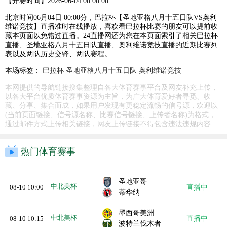
【开赛时间】
2026-06-04 00:00:00
北京时间06月04日 00:00分，巴拉杯【圣地亚格八月十五日队VS奥利
维诺竞技】直播准时在线播放，喜欢看巴拉杯比赛的朋友可以提前收
藏本页面以免错过直播。24直播网还为您在本页面索引了相关巴拉杯
直播、圣地亚格八月十五日队直播、奥利维诺竞技直播的近期比赛列
表以及两队历史交锋、两队赛程。
本场标签：
巴拉杯
圣地亚格八月十五日队
奥利维诺竞技
本网提供的导航链接搜集整理自各大体育赛事平台及网友补充上传，
以各大平台优质体育赛事资源为主旨，为广大体育爱好者寻觅、收
藏、分享、集合而成，如果用户发现有更稳定流畅的信号源，欢迎以
(当前页面链接、信号源名称、比赛信号链接、上传者名称)为格式，
通过邮件方式上传相关链接，网友上传链接不得包含违法违规内容
热门体育赛事
圣地亚哥
中北美杯
08-10 10:00
直播中
蒂华纳
墨西哥美洲
中北美杯
08-10 10:15
直播中
波特兰伐木者