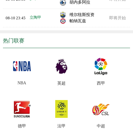
胡内多阿拉
维尔纽斯投资
立陶甲
08-10 23:45
即将开始
帕纳瓦兹
热门联赛
NBA
英超
西甲
德甲
法甲
中超