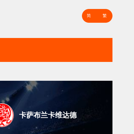
简
繁
卡萨布兰卡维达德