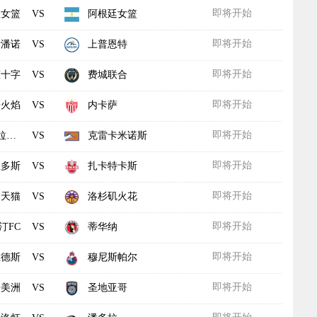
即将开始
圭女篮
阿根廷女篮
VS
即将开始
斯潘诺
上普恩特
VS
即将开始
蓝十字
费城联合
VS
即将开始
哥火焰
内卡萨
VS
即将开始
学
克雷卡米诺斯
VS
即将开始
拉多斯
扎卡特卡斯
VS
即将开始
达天猫
洛杉矶火花
VS
即将开始
汀FC
蒂华纳
VS
即将开始
维德斯
穆尼斯帕尔
VS
即将开始
哥美洲
圣地亚哥
VS