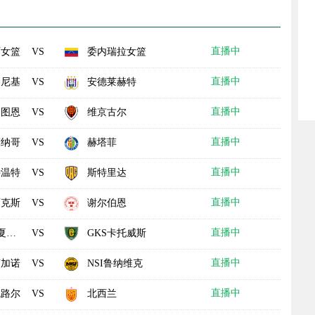
直播中
西女篮
委内瑞拉女篮
VS
直播中
洛尼基
安德莱赫特
VS
直播中
图恩
维京古尔
VS
直播中
摩纳哥
赫塔菲
VS
直播中
特温特
斯特里达
VS
直播中
贾克斯
谢尔伯恩
VS
直播中
尔
GKS卡托威斯
VS
直播中
卢加诺
NSI鲁纳维克
VS
直播中
瓦路尔
北西兰
VS