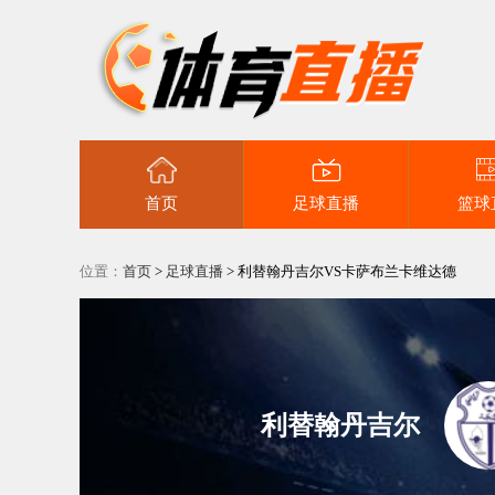
首页
足球直播
篮球
位置：
首页
>
足球直播
>
利替翰丹吉尔VS卡萨布兰卡维达德
利替翰丹吉尔