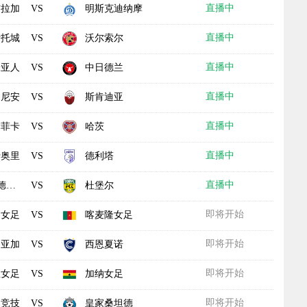
直播中
布拉加
明斯克迪纳摩
VS
直播中
斯托城
沃尔索尔
VS
直播中
米亚人
中日德兰
VS
直播中
伯尼安
斯肯迪亚
VS
直播中
本菲卡
哈茨
VS
直播中
费奥里
德利塔
VS
直播中
击
杜堡尔
VS
即将开始
角女足
喀麦隆女足
VS
即将开始
利亚加
西恩夏诺
VS
即将开始
里女足
加纳女足
VS
即将开始
利竞技
皇家桑坦德
VS