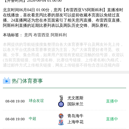
【开赛时间】
2026-06-04 01:00:00
北京时间06月04日 01:00分，意丙【布雷西亚VS阿斯科利】直播准时
在线播放，喜欢看意丙比赛的朋友可以提前收藏本页面以免错过直
播。24直播网还为您在本页面索引了相关意丙直播、布雷西亚直播、
阿斯科利直播的近期比赛列表以及两队历史交锋、两队赛程。
本场标签：
意丙
布雷西亚
阿斯科利
本网提供的导航链接搜集整理自各大体育赛事平台及网友补充上传，
以各大平台优质体育赛事资源为主旨，为广大体育爱好者寻觅、收
藏、分享、集合而成，如果用户发现有更稳定流畅的信号源，欢迎以
(当前页面链接、信号源名称、比赛信号链接、上传者名称)为格式，
通过邮件方式上传相关链接，网友上传链接不得包含违法违规内容
热门体育赛事
尤文图斯
球会友谊
08-08 19:00
直播中
国际米兰
青岛海牛
中超
08-08 19:00
直播中
上海申花