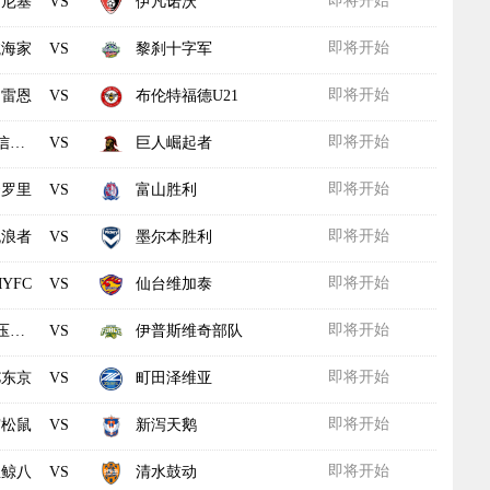
即将开始
叶尼塞
伊凡诺沃
VS
即将开始
航海家
黎刹十字军
VS
即将开始
雷恩
布伦特福德U21
VS
即将开始
NT
巨人崛起者
VS
即将开始
云罗里
富山胜利
VS
即将开始
流浪者
墨尔本胜利
VS
即将开始
YFC
仙台维加泰
VS
即将开始
机
伊普斯维奇部队
VS
即将开始
C东京
町田泽维亚
VS
即将开始
宫松鼠
新泻天鹅
VS
即将开始
屋鲸八
清水鼓动
VS