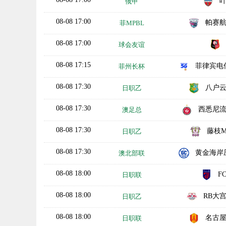
俄甲
08-08 17:00
帕赛
菲MPBL
08-08 17:00
球会友谊
08-08 17:15
菲律宾电信T
菲州长杯
08-08 17:30
八户
日职乙
08-08 17:30
西悉尼
澳足总
08-08 17:30
藤枝M
日职乙
08-08 17:30
黄金海岸压路
澳北部联
08-08 18:00
F
日职联
08-08 18:00
RB大
日职乙
08-08 18:00
名古
日职联