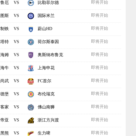
即将开始
斯鲁厄
比勒菲尔德
VS
即将开始
文图斯
国际米兰
VS
即将开始
项制铁
蔚山HD
VS
即将开始
施塔特
荷尔斯泰因
VS
即将开始
登海姆
奥斯纳布鲁克
VS
即将开始
岛海牛
上海申花
VS
即将开始
泉尚武
FC首尔
VS
即将开始
格德堡
布伦瑞克
VS
即将开始
州客家
佛山南狮
VS
即将开始
肯帝亚
浙江方兴渡
VS
即将开始
门黑熊
生力啤
VS