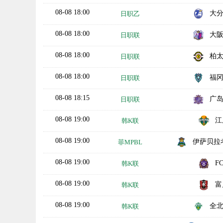
08-08 18:00
大
日职乙
08-08 18:00
大
日职联
08-08 18:00
柏
日职联
08-08 18:00
福
日职联
08-08 18:15
广
日职联
08-08 19:00
江
韩K联
08-08 19:00
伊萨贝拉考博
菲MPBL
08-08 19:00
F
韩K联
08-08 19:00
富
韩K联
08-08 19:00
全
韩K联