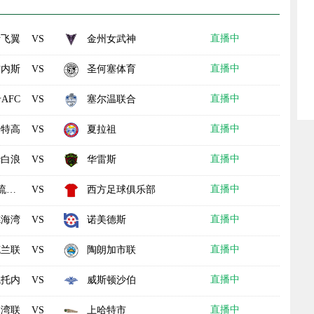
直播中
斯飞翼
金州女武神
VS
直播中
吉内斯
圣何塞体育
VS
直播中
AFC
塞尔温联合
VS
直播中
卡特高
夏拉祖
VS
直播中
华白浪
华雷斯
VS
直播中
者
西方足球俱乐部
VS
直播中
德海湾
诺美德斯
VS
直播中
克兰联
陶朗加市联
VS
直播中
佩托内
威斯顿沙伯
VS
直播中
岛湾联
上哈特市
VS