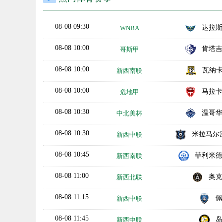
08-08 09:30
达拉
WNBA
08-08 10:00
肯塔
哥斯甲
08-08 10:00
瓦纳卡
新西南联
08-08 10:00
马拉
危地甲
08-08 10:30
温哥
中北美杯
08-08 10:30
米拉马尔流浪
新西中联
08-08 10:45
菲利米
新西南联
08-08 11:00
奥
新西北联
08-08 11:15
新西中联
08-08 11:45
新西中联