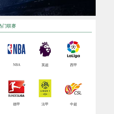
热门联赛
NBA
英超
西甲
德甲
法甲
中超