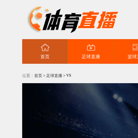
首页
足球直播
篮球
VS
位置：
首页
>
足球直播
>