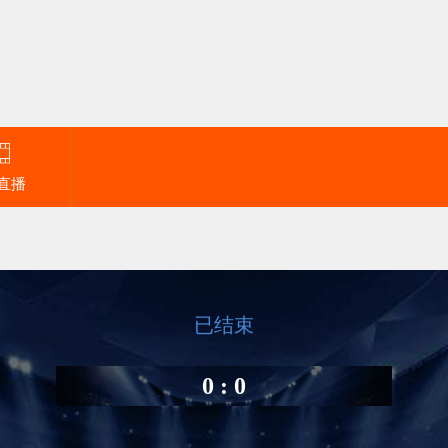
直播
已结束
0 : 0