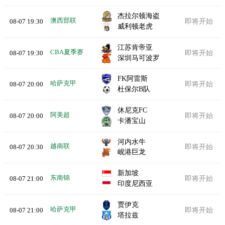
杰拉尔顿海盗
澳西部联
08-07 19:30
即将开始
威利顿老虎
江苏肯帝亚
CBA夏季赛
08-07 19:30
即将开始
深圳马可波罗
FK阿雷斯
哈萨克甲
08-07 20:00
即将开始
杜保尔B队
休尼克FC
阿美超
08-07 20:00
即将开始
卡潘宝山
河内水牛
越南联
08-07 20:30
即将开始
岘港巨龙
新加坡
东南锦
08-07 21:00
即将开始
印度尼西亚
贾伊克
哈萨克甲
08-07 21:00
即将开始
塔拉兹