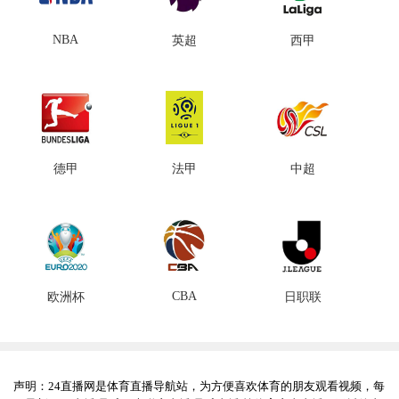
NBA
英超
西甲
德甲
法甲
中超
CBA
欧洲杯
日职联
声明：24直播网是体育直播导航站，为方便喜欢体育的朋友观看视频，每