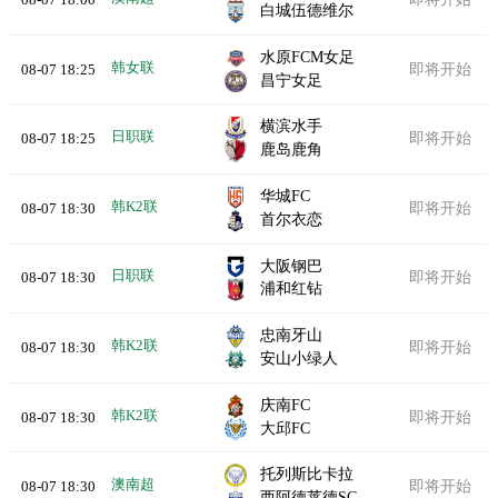
白城伍德维尔
水原FCM女足
韩女联
08-07 18:25
即将开始
昌宁女足
横滨水手
日职联
08-07 18:25
即将开始
鹿岛鹿角
华城FC
韩K2联
08-07 18:30
即将开始
首尔衣恋
大阪钢巴
日职联
08-07 18:30
即将开始
浦和红钻
忠南牙山
韩K2联
08-07 18:30
即将开始
安山小绿人
庆南FC
韩K2联
08-07 18:30
即将开始
大邱FC
托列斯比卡拉
澳南超
08-07 18:30
即将开始
西阿德莱德SC