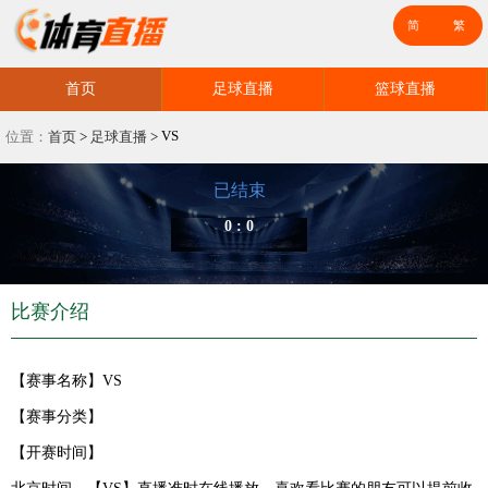
首页
足球直播
篮球直播
VS
位置：
首页
>
足球直播
>
已结束
0 : 0
比赛介绍
【赛事名称】
VS
【赛事分类】
【开赛时间】