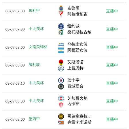
布鲁明
玻利甲
08-07 07:30
直播中
阿拉维预备
纽约城
中北美杯
08-07 07:30
直播中
桑托斯拉古纳
乌拉圭女篮
女南美锦标
08-07 08:00
直播中
阿根廷女篮
艾斯潘诺
智利联
08-07 08:00
直播中
上普恩特
蓝十字
中北美杯
08-07 08:10
直播中
费城联合
芝加哥火焰
中北美杯
08-07 08:30
直播中
内卡萨
哥达拿查拉大学
墨西甲
08-07 09:00
直播中
克雷卡米诺斯