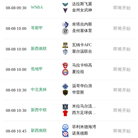
达拉斯飞翼
WNBA
08-08 09:30
即将开始
金州女武神
肯塔吉内斯
哥斯甲
08-08 10:00
即将开始
圣何塞体育
瓦纳卡AFC
新西南联
08-08 10:00
即将开始
塞尔温联合
马拉卡特高
危地甲
08-08 10:00
即将开始
夏拉祖
温哥华白浪
中北美杯
08-08 10:30
即将开始
华雷斯
米拉马尔流浪者
新西中联
08-08 10:30
即将开始
西方足球俱乐部
菲利米德海湾
新西南联
08-08 10:45
即将开始
诺美德斯