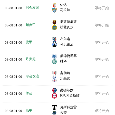
休达
球会友谊
08-08 01:00
即将开始
马拉加
奥斯特桑斯
瑞典甲
08-08 01:00
即将开始
松兹瓦尔
布尔诺
捷甲
08-08 01:00
即将开始
利贝雷茨
桑德捷斯基
丹麦超
08-08 01:00
即将开始
维堡
富勒姆
球会友谊
08-08 01:00
即将开始
水晶宫
桑德菲杰
挪超
08-08 01:00
即将开始
KFUM奥斯陆
莫斯科鱼雷
俄甲
08-08 01:00
即将开始
索契