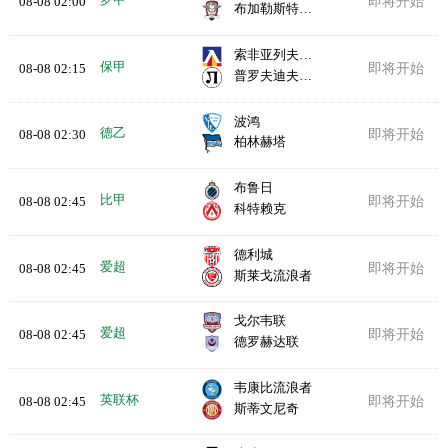
08-08 02:00
即将开始
布加勒斯特快速
索非亚列夫斯基
保甲
08-08 02:15
即将开始
普罗夫迪夫火车头
波鸿
德乙
08-08 02:30
即将开始
柏林赫塔
布鲁日
比甲
08-08 02:45
即将开始
科特赖克
德利城
爱超
08-08 02:45
即将开始
斯莱戈流浪者
戈尔韦联
爱超
08-08 02:45
即将开始
德罗赫达联
韦康比流浪者
英联杯
08-08 02:45
即将开始
斯蒂文尼奇