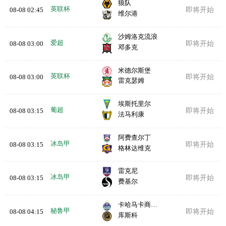
狼队
英联杯
08-08 02:45
即将开始
维尔港
沙姆洛克流浪
爱超
08-08 03:00
即将开始
邓多克
米德尔斯堡
英联杯
08-08 03:00
即将开始
雷克瑟姆
埃斯托里尔
葡超
08-08 03:15
即将开始
法马利康
阿费查尔丁
冰岛甲
08-08 03:15
即将开始
格林达维克
雷克尼
冰岛甲
08-08 03:15
即将开始
费基尔
卡哈马卡商业联
秘鲁甲
08-08 04:15
即将开始
库斯科