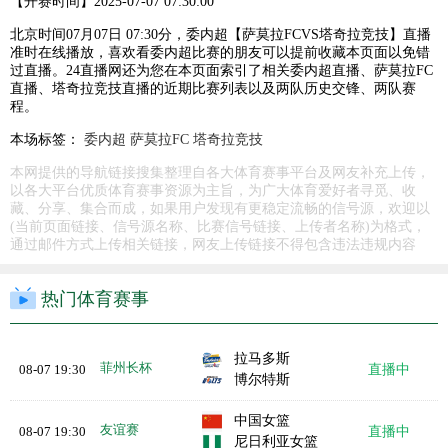
【开赛时间】
2025-07-07 07:30:00
北京时间07月07日 07:30分，委内超【萨莫拉FCVS塔奇拉竞技】直播
准时在线播放，喜欢看委内超比赛的朋友可以提前收藏本页面以免错
过直播。24直播网还为您在本页面索引了相关委内超直播、萨莫拉FC
直播、塔奇拉竞技直播的近期比赛列表以及两队历史交锋、两队赛
程。
本场标签：
委内超
萨莫拉FC
塔奇拉竞技
本网提供的导航链接搜集整理自各大体育赛事平台及网友补充上传，
以各大平台优质体育赛事资源为主旨，为广大体育爱好者寻觅、收
藏、分享、集合而成，如果用户发现有更稳定流畅的信号源，欢迎以
(当前页面链接、信号源名称、比赛信号链接、上传者名称)为格式，
通过邮件方式上传相关链接，网友上传链接不得包含违法违规内容
热门体育赛事
拉马多斯
菲州长杯
08-07 19:30
直播中
博尔特斯
中国女篮
友谊赛
08-07 19:30
直播中
尼日利亚女篮