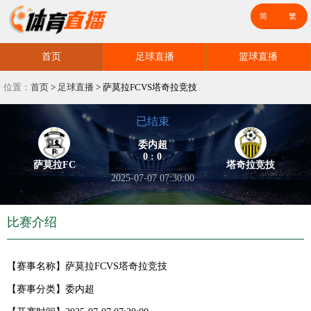
首页
足球直播
篮球直播
位置：
首页
>
足球直播
>
萨莫拉FCVS塔奇拉竞技
已结束
委内超
0 : 0
萨莫拉FC
塔奇拉竞技
2025-07-07 07:30:00
比赛介绍
【赛事名称】
萨莫拉FCVS塔奇拉竞技
【赛事分类】
委内超