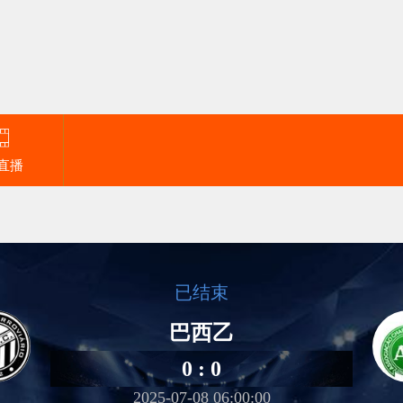
直播
已结束
巴西乙
0 : 0
2025-07-08 06:00:00