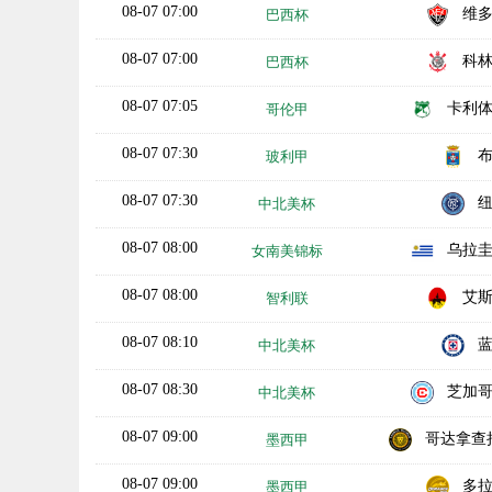
08-07 07:00
维
巴西杯
08-07 07:00
科
巴西杯
08-07 07:05
卡利
哥伦甲
08-07 07:30
玻利甲
08-07 07:30
中北美杯
08-07 08:00
乌拉
女南美锦标
08-07 08:00
艾
智利联
08-07 08:10
中北美杯
08-07 08:30
芝加
中北美杯
08-07 09:00
哥达拿查拉大
墨西甲
08-07 09:00
多
墨西甲