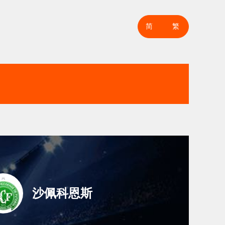
简
繁
沙佩科恩斯