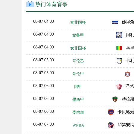
热门体育赛事
08-07 04:00
佛得
女非国杯
08-07 04:00
阿
秘鲁甲
08-07 04:00
马
女非国杯
08-07 05:00
卡
哥伦乙
08-07 05:00
哥伦甲
08-07 06:00
圣
阿甲
08-07 06:00
特拉
墨西甲
08-07 06:30
卡贝略
委内超
08-07 07:00
印第安
WNBA