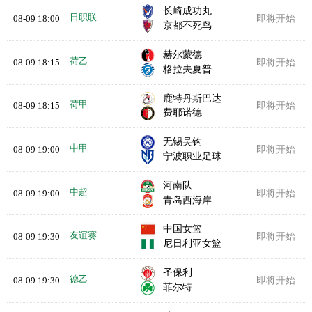
长崎成功丸
日职联
08-09 18:00
即将开始
京都不死鸟
赫尔蒙德
荷乙
08-09 18:15
即将开始
格拉夫夏普
鹿特丹斯巴达
荷甲
08-09 18:15
即将开始
费耶诺德
无锡吴钩
中甲
08-09 19:00
即将开始
宁波职业足球俱乐部
河南队
中超
08-09 19:00
即将开始
青岛西海岸
中国女篮
友谊赛
08-09 19:30
即将开始
尼日利亚女篮
圣保利
德乙
08-09 19:30
即将开始
菲尔特