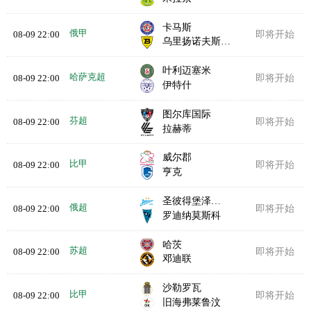
卡马斯
俄甲
08-09 22:00
即将开始
乌里扬诺夫斯克伏尔加
叶利迈塞米
哈萨克超
08-09 22:00
即将开始
伊特什
图尔库国际
芬超
08-09 22:00
即将开始
拉赫蒂
威尔郡
比甲
08-09 22:00
即将开始
亨克
圣彼得堡泽尼特
俄超
08-09 22:00
即将开始
罗迪纳莫斯科
哈茨
苏超
08-09 22:00
即将开始
邓迪联
沙勒罗瓦
比甲
08-09 22:00
即将开始
旧海弗莱鲁汶