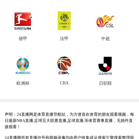
德甲
法甲
中超
CBA
欧洲杯
日职联
声明：24直播网是体育直播导航站，为方便喜欢体育的朋友观看视频，每
日最新NBA直播,足球五大联赛直播,足球直播,等体育赛事直播，无插件直
接观看！
24直播网所有直播信号和视频录像均由用户收集或从搜索引擎搜索整理获