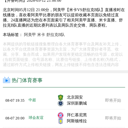
【开赛时间】
2026-05-12 21:00:00
北京时间05月12日 21:00分，阿美甲【米卡VS舒拉克B队】直播准时在
线播放，喜欢看阿美甲比赛的朋友可以提前收藏本页面以免错过直
播。24直播网还为您在本页面索引了相关阿美甲直播、米卡直播、舒
拉克B队直播的近期比赛列表以及两队历史交锋、两队赛程。
本场标签：
阿美甲
米卡
舒拉克B队
本网提供的导航链接搜集整理自各大体育赛事平台及网友补充上传，
以各大平台优质体育赛事资源为主旨，为广大体育爱好者寻觅、收
藏、分享、集合而成，如果用户发现有更稳定流畅的信号源，欢迎以
(当前页面链接、信号源名称、比赛信号链接、上传者名称)为格式，
通过邮件方式上传相关链接，网友上传链接不得包含违法违规内容
热门体育赛事
北京国安
中超
08-07 19:35
即将开始
深圳新鹏城
拜仁慕尼黑
球会友谊
08-07 20:00
即将开始
阿斯顿维拉