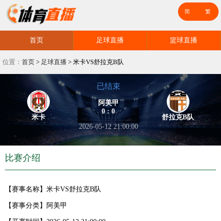
首页
足球直播
篮球直播
位置：
首页
>
足球直播
>
米卡VS舒拉克B队
已结束
阿美甲
0 : 0
米卡
舒拉克B队
2026-05-12 21:00:00
比赛介绍
【赛事名称】
米卡VS舒拉克B队
【赛事分类】
阿美甲