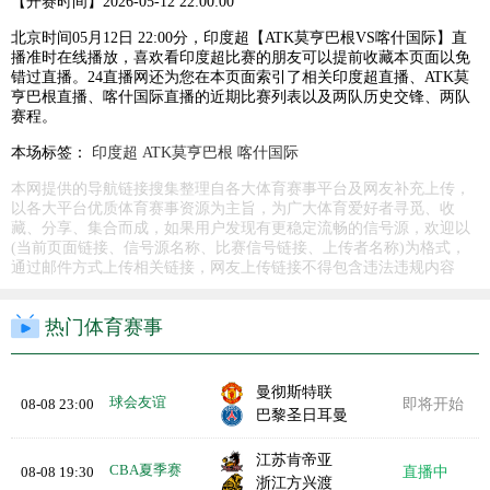
【开赛时间】
2026-05-12 22:00:00
北京时间05月12日 22:00分，印度超【ATK莫亨巴根VS喀什国际】直
播准时在线播放，喜欢看印度超比赛的朋友可以提前收藏本页面以免
错过直播。24直播网还为您在本页面索引了相关印度超直播、ATK莫
亨巴根直播、喀什国际直播的近期比赛列表以及两队历史交锋、两队
赛程。
本场标签：
印度超
ATK莫亨巴根
喀什国际
本网提供的导航链接搜集整理自各大体育赛事平台及网友补充上传，
以各大平台优质体育赛事资源为主旨，为广大体育爱好者寻觅、收
藏、分享、集合而成，如果用户发现有更稳定流畅的信号源，欢迎以
(当前页面链接、信号源名称、比赛信号链接、上传者名称)为格式，
通过邮件方式上传相关链接，网友上传链接不得包含违法违规内容
热门体育赛事
曼彻斯特联
球会友谊
08-08 23:00
即将开始
巴黎圣日耳曼
江苏肯帝亚
CBA夏季赛
08-08 19:30
直播中
浙江方兴渡