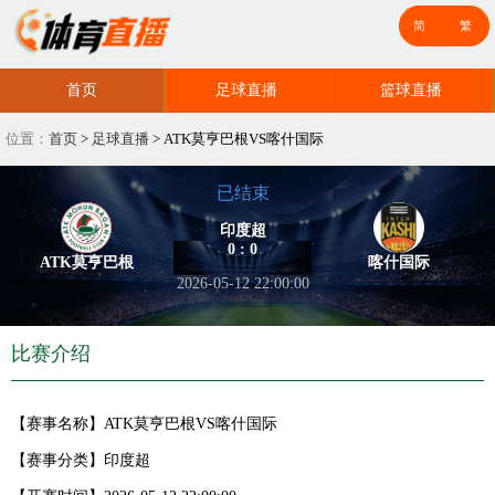
首页
足球直播
篮球直播
位置：
首页
>
足球直播
>
ATK莫亨巴根VS喀什国际
已结束
印度超
0 : 0
ATK莫亨巴根
喀什国际
2026-05-12 22:00:00
比赛介绍
【赛事名称】
ATK莫亨巴根VS喀什国际
【赛事分类】
印度超