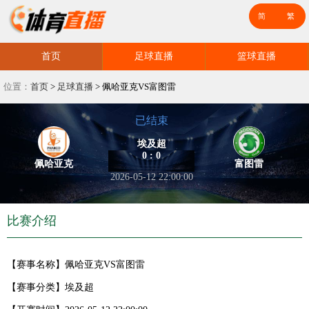
首页
足球直播
篮球直播
位置：
首页
>
足球直播
>
佩哈亚克VS富图雷
已结束
埃及超
0 : 0
佩哈亚克
富图雷
2026-05-12 22:00:00
比赛介绍
【赛事名称】
佩哈亚克VS富图雷
【赛事分类】
埃及超