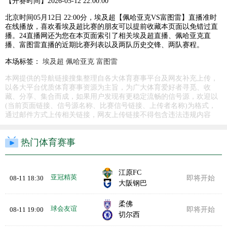
【开赛时间】
2026-05-12 22:00:00
北京时间05月12日 22:00分，埃及超【佩哈亚克VS富图雷】直播准时
在线播放，喜欢看埃及超比赛的朋友可以提前收藏本页面以免错过直
播。24直播网还为您在本页面索引了相关埃及超直播、佩哈亚克直
播、富图雷直播的近期比赛列表以及两队历史交锋、两队赛程。
本场标签：
埃及超
佩哈亚克
富图雷
本网提供的导航链接搜集整理自各大体育赛事平台及网友补充上传，
以各大平台优质体育赛事资源为主旨，为广大体育爱好者寻觅、收
藏、分享、集合而成，如果用户发现有更稳定流畅的信号源，欢迎以
(当前页面链接、信号源名称、比赛信号链接、上传者名称)为格式，
通过邮件方式上传相关链接，网友上传链接不得包含违法违规内容
热门体育赛事
江原FC
亚冠精英
08-11 18:30
即将开始
大阪钢巴
柔佛
球会友谊
08-11 19:00
即将开始
切尔西