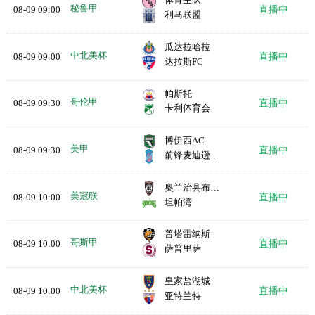
体育生队
秘鲁甲
08-09 09:00
直播中
利马联盟
瓜达拉哈拉
中北美杯
08-09 09:00
直播中
达拉斯FC
帕斯托
哥伦甲
08-09 09:30
直播中
卡利体育会
博伊西AC
美甲
08-09 09:30
直播中
前锋麦迪逊足球俱乐部
奥兰治县布鲁斯
美冠联
08-09 10:00
直播中
坦帕湾
普塔雷纳斯
哥斯甲
08-09 10:00
直播中
萨普里萨
皇家盐湖城
中北美杯
08-09 10:00
直播中
亚特兰特