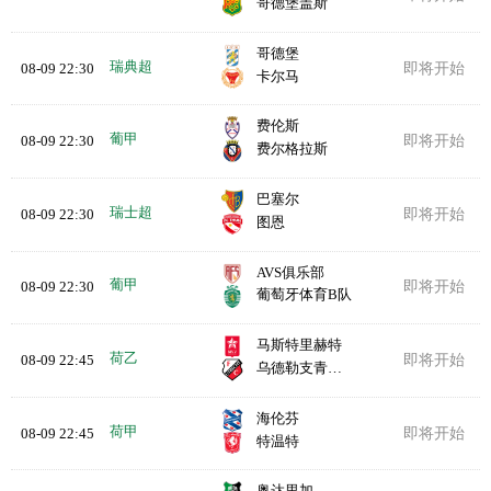
哥德堡盖斯
哥德堡
瑞典超
08-09 22:30
即将开始
卡尔马
费伦斯
葡甲
08-09 22:30
即将开始
费尔格拉斯
巴塞尔
瑞士超
08-09 22:30
即将开始
图恩
AVS俱乐部
葡甲
08-09 22:30
即将开始
葡萄牙体育B队
马斯特里赫特
荷乙
08-09 22:45
即将开始
乌德勒支青年队
海伦芬
荷甲
08-09 22:45
即将开始
特温特