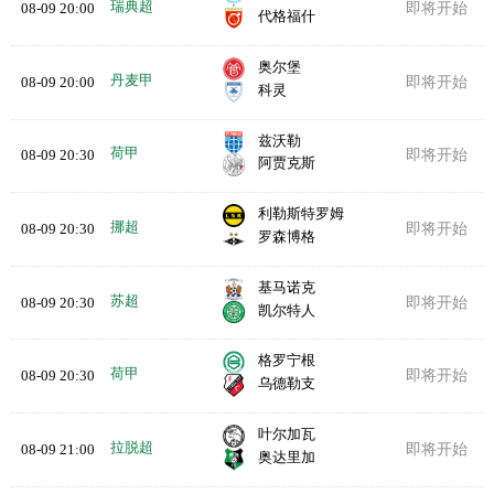
瑞典超
08-09 20:00
即将开始
代格福什
奥尔堡
丹麦甲
08-09 20:00
即将开始
科灵
兹沃勒
荷甲
08-09 20:30
即将开始
阿贾克斯
利勒斯特罗姆
挪超
08-09 20:30
即将开始
罗森博格
基马诺克
苏超
08-09 20:30
即将开始
凯尔特人
格罗宁根
荷甲
08-09 20:30
即将开始
乌德勒支
叶尔加瓦
拉脱超
08-09 21:00
即将开始
奥达里加