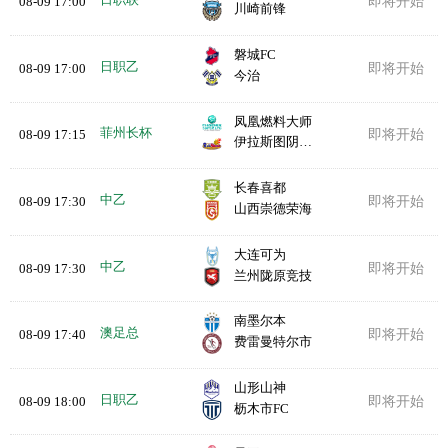
08-09 17:00
即将开始
川崎前锋
磐城FC
日职乙
08-09 17:00
即将开始
今治
凤凰燃料大师
菲州长杯
08-09 17:15
即将开始
伊拉斯图阴阳天
长春喜都
中乙
08-09 17:30
即将开始
山西崇德荣海
大连可为
中乙
08-09 17:30
即将开始
兰州陇原竞技
南墨尔本
澳足总
08-09 17:40
即将开始
费雷曼特尔市
山形山神
日职乙
08-09 18:00
即将开始
枥木市FC