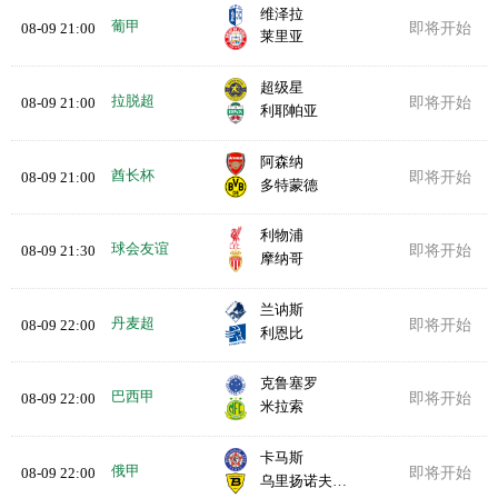
维泽拉
葡甲
08-09 21:00
即将开始
莱里亚
超级星
拉脱超
08-09 21:00
即将开始
利耶帕亚
阿森纳
酋长杯
08-09 21:00
即将开始
多特蒙德
利物浦
球会友谊
08-09 21:30
即将开始
摩纳哥
兰讷斯
丹麦超
08-09 22:00
即将开始
利恩比
克鲁塞罗
巴西甲
08-09 22:00
即将开始
米拉索
卡马斯
俄甲
08-09 22:00
即将开始
乌里扬诺夫斯克伏尔加