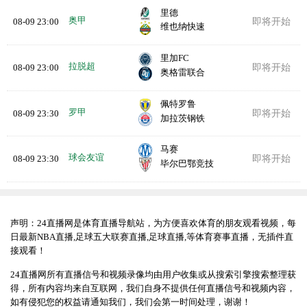
里德
奥甲
08-09 23:00
即将开始
维也纳快速
里加FC
拉脱超
08-09 23:00
即将开始
奥格雷联合
佩特罗鲁
罗甲
08-09 23:30
即将开始
加拉茨钢铁
马赛
球会友谊
08-09 23:30
即将开始
毕尔巴鄂竞技
声明：24直播网是体育直播导航站，为方便喜欢体育的朋友观看视频，每
日最新NBA直播,足球五大联赛直播,足球直播,等体育赛事直播，无插件直
接观看！
24直播网所有直播信号和视频录像均由用户收集或从搜索引擎搜索整理获
得，所有内容均来自互联网，我们自身不提供任何直播信号和视频内容，
如有侵犯您的权益请通知我们，我们会第一时间处理，谢谢！