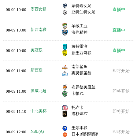
蒙特瑞女足
墨西女超
08-09 10:00
直播中
亚特兰特女足
羊绒工业
新西南联
08-09 10:00
直播中
海岸精神
蒙特雷湾
美冠联
08-09 10:00
直播中
新墨西哥联
南部鲨鱼
新西联
08-09 11:00
即将开始
惠灵顿圣徒
布罗德美度兰
澳威北超
08-09 11:00
即将开始
卡帕FC
托卢卡
中北美杯
08-09 11:10
即将开始
洛杉矶FC
墨尔本联
NBL(A)
08-09 12:00
即将开始
日本B聯賽聯隊