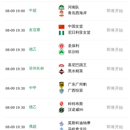
河南队
中超
08-09 19:00
即将开始
青岛西海岸
中国女篮
友谊赛
08-09 19:30
即将开始
尼日利亚女篮
圣保利
德乙
08-09 19:30
即将开始
菲尔特
基尼巴国王
菲州长杯
08-09 19:30
即将开始
黑水精英
广东广州豹
中甲
08-09 19:30
即将开始
广西恒宸
科特布斯
德乙
08-09 19:30
即将开始
汉诺威96
莫斯科迪纳摩
俄超
08-09 19:30
即将开始
马哈奇卡拉