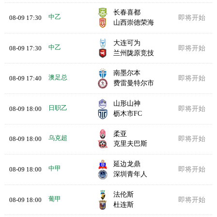
长春喜都
中乙
08-09 17:30
即将开始
山西崇德荣海
大连可为
中乙
08-09 17:30
即将开始
兰州陇原竞技
南墨尔本
澳足总
08-09 17:40
即将开始
费雷曼特尔市
山形山神
日职乙
08-09 18:00
即将开始
枥木市FC
柔亚
乌克超
08-09 18:00
即将开始
克里夫巴斯
延边龙鼎
中甲
08-09 18:00
即将开始
深圳青年人
法伦斯
葡甲
08-09 18:00
即将开始
杜连斯