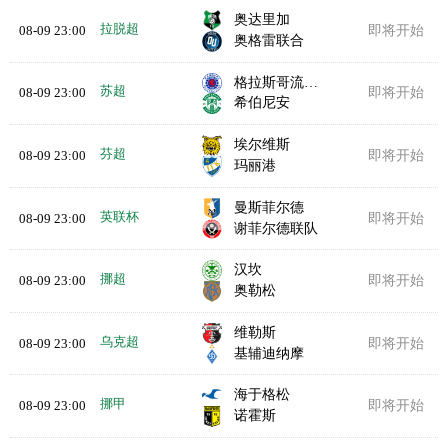
奥达里加
拉脱超
08-09 23:00
即将开始
奥格雷联合
格拉斯哥流浪者
苏超
08-09 23:00
即将开始
希伯尼安
埃尔维斯
芬超
08-09 23:00
即将开始
玛丽港
曼斯菲尔德
英联杯
08-09 23:00
即将开始
谢菲尔德联队
汉坎
挪超
08-09 23:00
即将开始
奥勒松
维勒斯
乌克超
08-09 23:00
即将开始
基辅迪纳摩
海于格松
挪甲
08-09 23:00
即将开始
诺霍斯