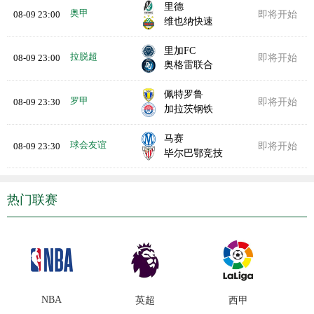
里德
奥甲
08-09 23:00
即将开始
维也纳快速
里加FC
拉脱超
08-09 23:00
即将开始
奥格雷联合
佩特罗鲁
罗甲
08-09 23:30
即将开始
加拉茨钢铁
马赛
球会友谊
08-09 23:30
即将开始
毕尔巴鄂竞技
热门联赛
NBA
英超
西甲