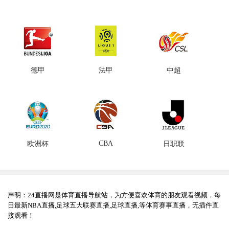
德甲
法甲
中超
CBA
欧洲杯
日职联
声明：24直播网是体育直播导航站，为方便喜欢体育的朋友观看视频，每
日最新NBA直播,足球五大联赛直播,足球直播,等体育赛事直播，无插件直
接观看！