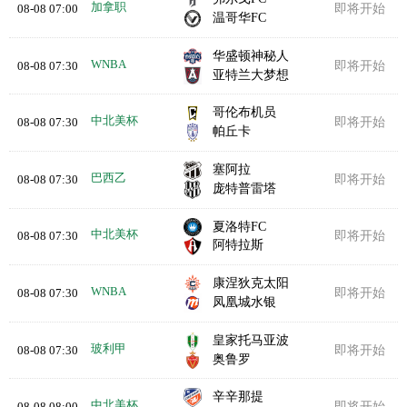
加拿职
08-08 07:00
即将开始
温哥华FC
华盛顿神秘人
WNBA
08-08 07:30
即将开始
亚特兰大梦想
哥伦布机员
中北美杯
08-08 07:30
即将开始
帕丘卡
塞阿拉
巴西乙
08-08 07:30
即将开始
庞特普雷塔
夏洛特FC
中北美杯
08-08 07:30
即将开始
阿特拉斯
康涅狄克太阳
WNBA
08-08 07:30
即将开始
凤凰城水银
皇家托马亚波
玻利甲
08-08 07:30
即将开始
奥鲁罗
辛辛那提
中北美杯
08-08 08:00
即将开始