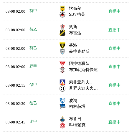
坎布尔
荷甲
08-08 02:00
直播中
SBV精英
奥斯
荷乙
08-08 02:00
直播中
布雷达
芬洛
荷乙
08-08 02:00
直播中
赫拉克勒斯
阿拉德联队
罗甲
08-08 02:00
直播中
布加勒斯特快速
索非亚列夫斯基
保甲
08-08 02:15
直播中
普罗夫迪夫火车头
波鸿
德乙
08-08 02:30
直播中
柏林赫塔
布鲁日
比甲
08-08 02:45
直播中
科特赖克