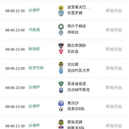
波里索夫巴特B队
白俄甲
08-06 22:30
即将开始
坎普罗姆
塔什干棉农
乌兹超
08-06 23:00
即将开始
布哈拉
图尔库国际
欧协联
08-06 23:00
即将开始
瓦杜兹
古比斯
欧罗巴杯
08-06 23:00
即将开始
克拉约瓦大学
莫洛迪兹诺
白俄甲
08-06 23:00
即将开始
沃尔纳平斯克
奥尔沙
白俄甲
08-06 23:00
即将开始
高美尔B队
斯洛尼姆
白俄甲
08-06 23:30
即将开始
明斯克B队