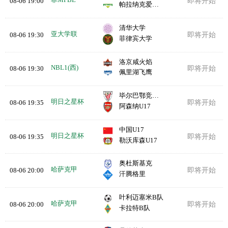
08-06 19:00
即将开始
帕拉纳克爱国者队
清华大学
亚大学联
08-06 19:30
即将开始
菲律宾大学
洛京咸火焰
NBL1(西)
08-06 19:30
即将开始
佩里湖飞鹰
毕尔巴鄂竞技U17
明日之星杯
08-06 19:35
即将开始
阿森纳U17
中国U17
明日之星杯
08-06 19:35
即将开始
勒沃库森U17
奥杜斯基克
哈萨克甲
08-06 20:00
即将开始
汗腾格里
叶利迈塞米B队
哈萨克甲
08-06 20:00
即将开始
卡拉特B队