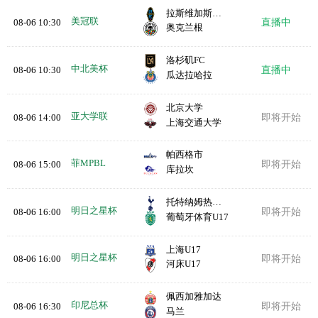
拉斯维加斯之光
美冠联
08-06 10:30
直播中
奥克兰根
洛杉矶FC
中北美杯
08-06 10:30
直播中
瓜达拉哈拉
北京大学
亚大学联
08-06 14:00
即将开始
上海交通大学
帕西格市
菲MPBL
08-06 15:00
即将开始
库拉坎
托特纳姆热刺U17
明日之星杯
08-06 16:00
即将开始
葡萄牙体育U17
上海U17
明日之星杯
08-06 16:00
即将开始
河床U17
佩西加雅加达
印尼总杯
08-06 16:30
即将开始
马兰