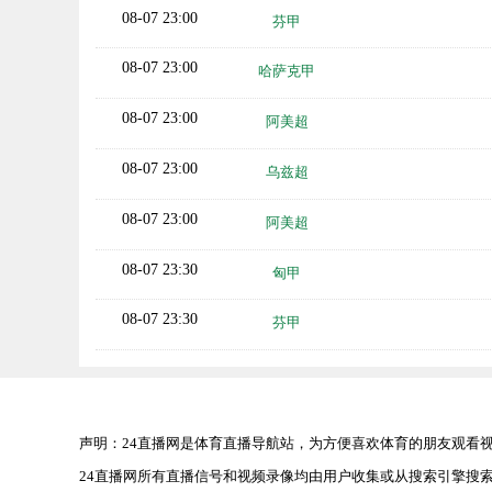
08-07 23:00
芬甲
08-07 23:00
哈萨克甲
08-07 23:00
阿美超
08-07 23:00
乌兹超
08-07 23:00
阿美超
08-07 23:30
匈甲
08-07 23:30
芬甲
声明：24直播网是体育直播导航站，为方便喜欢体育的朋友观看视
24直播网所有直播信号和视频录像均由用户收集或从搜索引擎搜