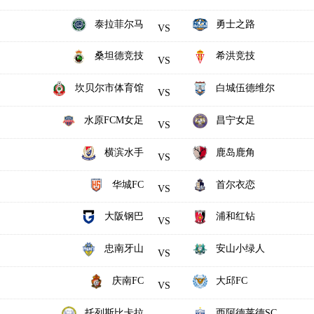
泰拉菲尔马
勇士之路
VS
桑坦德竞技
希洪竞技
VS
坎贝尔市体育馆
白城伍德维尔
VS
水原FCM女足
昌宁女足
VS
横滨水手
鹿岛鹿角
VS
华城FC
首尔衣恋
VS
大阪钢巴
浦和红钻
VS
忠南牙山
安山小绿人
VS
庆南FC
大邱FC
VS
托列斯比卡拉
西阿德莱德SC