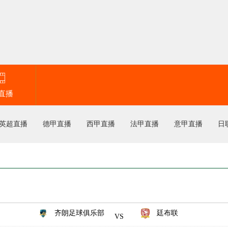
直播
英超直播
德甲直播
西甲直播
法甲直播
意甲直播
日
齐朗足球俱乐部
廷布联
VS