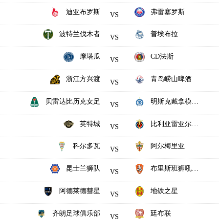
迪亚布罗斯
弗雷塞罗斯
VS
波特兰伐木者
普埃布拉
VS
摩塔瓜
CD法斯
VS
浙江方兴渡
青岛崂山啤酒
VS
贝雷达比历克女足
明斯克戴拿模女足
VS
英特城
比利亚雷亚尔B队
VS
科尔多瓦
阿尔梅里亚
VS
昆士兰狮队
布里斯班狮吼青年队
VS
阿德莱德彗星
地铁之星
VS
齐朗足球俱乐部
廷布联
VS