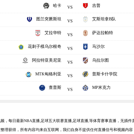
哈卡
吉普
VS
图兰突厥斯坦
艾斯坦拿B队
VS
艾拉华特
萨达拉帕特
VS
花刺子模乌尔根奇
马沙尔
VS
阿拉特亚美尼亚
乌拉尔图
VS
MTK匈格利亚
普斯卡什学院
VS
查普斯
MP米克力
VS
频，每日最新NBA直播,足球五大联赛直播,足球直播,等体育赛事直播，无插件
索整理获得，所有内容均来自互联网，我们自身不提供任何直播信号和视频内容