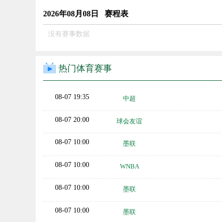
2026年08月08日 赛程表
没有赛事数据
热门体育赛事
08-07 19:35
中超
08-07 20:00
球会友谊
08-07 10:00
墨联
08-07 10:00
WNBA
08-07 10:00
墨联
08-07 10:00
墨联