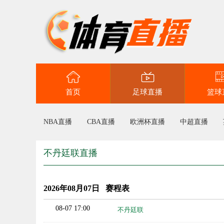
首页
足球直播
篮球
NBA直播
CBA直播
欧洲杯直播
中超直播
不丹廷联直播
2026年08月07日 赛程表
08-07 17:00
不丹廷联