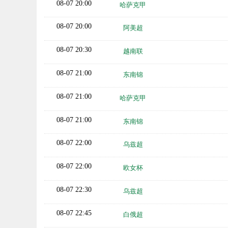
08-07 20:00
哈萨克甲
08-07 20:00
阿美超
08-07 20:30
越南联
08-07 21:00
东南锦
08-07 21:00
哈萨克甲
08-07 21:00
东南锦
08-07 22:00
乌兹超
08-07 22:00
欧女杯
08-07 22:30
乌兹超
08-07 22:45
白俄超