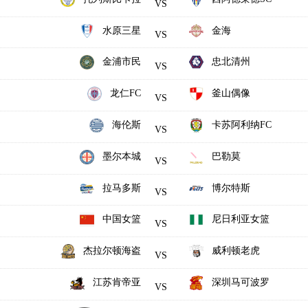
VS
水原三星
金海
VS
金浦市民
忠北清州
VS
龙仁FC
釜山偶像
VS
海伦斯
卡苏阿利纳FC
VS
墨尔本城
巴勒莫
VS
拉马多斯
博尔特斯
VS
中国女篮
尼日利亚女篮
VS
杰拉尔顿海盗
威利顿老虎
VS
江苏肯帝亚
深圳马可波罗
VS