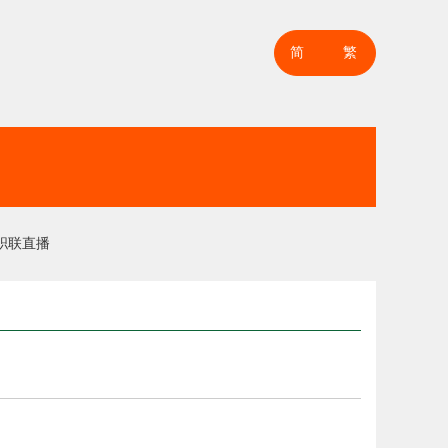
简
繁
职联直播