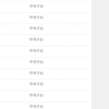
即将开始
即将开始
即将开始
即将开始
即将开始
即将开始
即将开始
即将开始
即将开始
即将开始