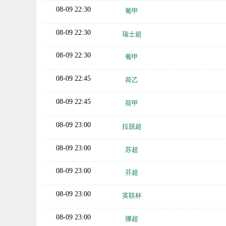
08-09 22:30
葡甲
08-09 22:30
瑞士超
08-09 22:30
葡甲
08-09 22:45
荷乙
08-09 22:45
荷甲
08-09 23:00
拉脱超
08-09 23:00
苏超
08-09 23:00
芬超
08-09 23:00
英联杯
08-09 23:00
挪超