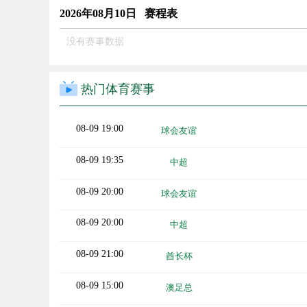
2026年08月10日 赛程表
没有赛事数据
热门体育赛事
08-09 19:00
球会友谊
08-09 19:35
中超
08-09 20:00
球会友谊
08-09 20:00
中超
08-09 21:00
酋长杯
08-09 15:00
澳足总