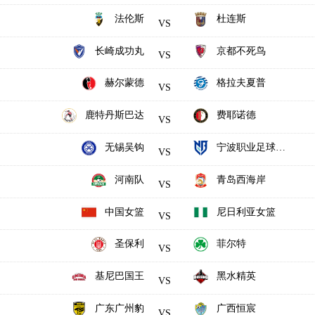
法伦斯
杜连斯
VS
长崎成功丸
京都不死鸟
VS
赫尔蒙德
格拉夫夏普
VS
鹿特丹斯巴达
费耶诺德
VS
无锡吴钩
宁波职业足球俱乐部
VS
河南队
青岛西海岸
VS
中国女篮
尼日利亚女篮
VS
圣保利
菲尔特
VS
基尼巴国王
黑水精英
VS
广东广州豹
广西恒宸
VS