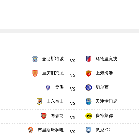
曼彻斯特城
马德里竞技
VS
重庆铜梁龙
上海海港
VS
柔佛
切尔西
VS
山东泰山
天津津门虎
VS
阿森纳
多特蒙德
VS
布里斯班狮吼
悉尼FC
VS