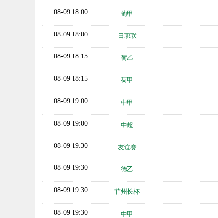
08-09 18:00
葡甲
08-09 18:00
日职联
08-09 18:15
荷乙
08-09 18:15
荷甲
08-09 19:00
中甲
08-09 19:00
中超
08-09 19:30
友谊赛
08-09 19:30
德乙
08-09 19:30
菲州长杯
08-09 19:30
中甲