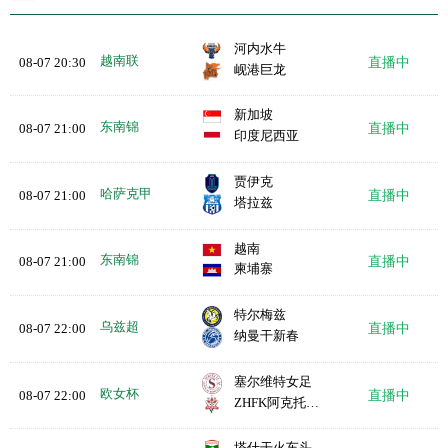
河内水牛
越南联
08-07 20:30
直播中
岘港巨龙
新加坡
东南锦
08-07 21:00
直播中
印度尼西亚
贾伊克
哈萨克甲
08-07 21:00
直播中
塔拉兹
越南
东南锦
08-07 21:00
直播中
柬埔寨
特尔梅兹
乌兹超
08-07 22:00
直播中
纳曼干新春
塞尔维特女足
欧女杯
08-07 22:00
直播中
ZHFK阿克托比女足