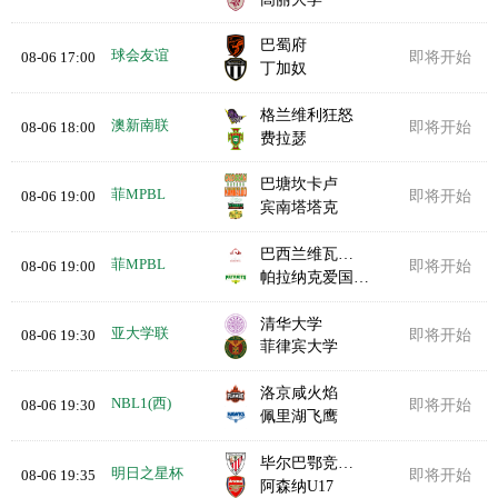
巴蜀府
球会友谊
08-06 17:00
即将开始
丁加奴
格兰维利狂怒
澳新南联
08-06 18:00
即将开始
费拉瑟
巴塘坎卡卢
菲MPBL
08-06 19:00
即将开始
宾南塔塔克
巴西兰维瓦领航
菲MPBL
08-06 19:00
即将开始
帕拉纳克爱国者队
清华大学
亚大学联
08-06 19:30
即将开始
菲律宾大学
洛京咸火焰
NBL1(西)
08-06 19:30
即将开始
佩里湖飞鹰
毕尔巴鄂竞技U17
明日之星杯
08-06 19:35
即将开始
阿森纳U17