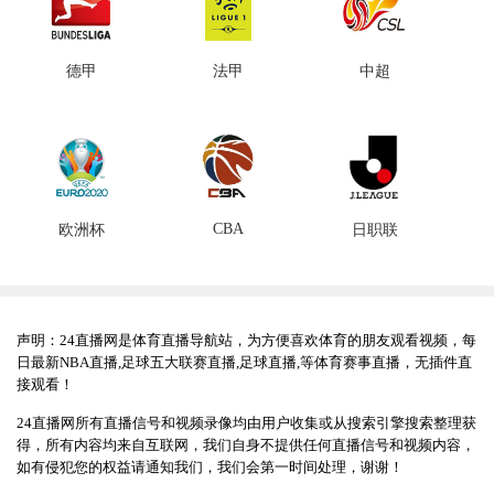
德甲
法甲
中超
CBA
欧洲杯
日职联
声明：24直播网是体育直播导航站，为方便喜欢体育的朋友观看视频，每
日最新NBA直播,足球五大联赛直播,足球直播,等体育赛事直播，无插件直
接观看！
24直播网所有直播信号和视频录像均由用户收集或从搜索引擎搜索整理获
得，所有内容均来自互联网，我们自身不提供任何直播信号和视频内容，
如有侵犯您的权益请通知我们，我们会第一时间处理，谢谢！