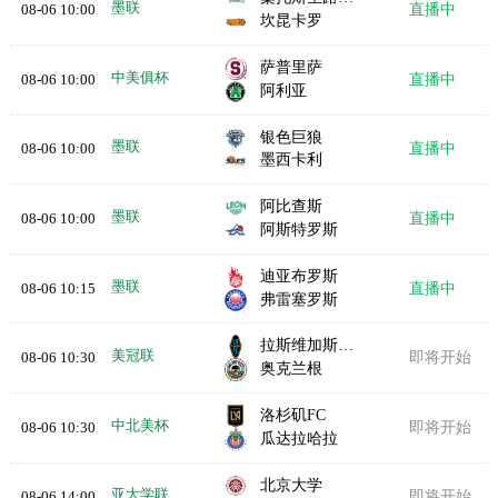
墨联
08-06 10:00
直播中
坎昆卡罗
萨普里萨
中美俱杯
08-06 10:00
直播中
阿利亚
银色巨狼
墨联
08-06 10:00
直播中
墨西卡利
阿比查斯
墨联
08-06 10:00
直播中
阿斯特罗斯
迪亚布罗斯
墨联
08-06 10:15
直播中
弗雷塞罗斯
拉斯维加斯之光
美冠联
08-06 10:30
即将开始
奥克兰根
洛杉矶FC
中北美杯
08-06 10:30
即将开始
瓜达拉哈拉
北京大学
亚大学联
08-06 14:00
即将开始