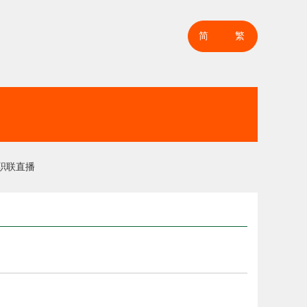
简
繁
职联直播