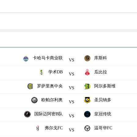
卡哈马卡商业联
库斯科
VS
学术DB
瓜比拉
VS
罗萨里奥中央
阿尔多斯维
VS
欧帕尔利奥
圣贝纳多
VS
国际迈阿密B队
皇冠传统
VS
弗尔戈FC
温哥华FC
VS