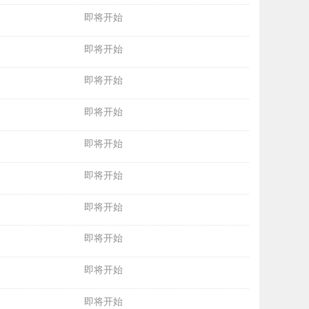
即将开始
即将开始
即将开始
即将开始
即将开始
即将开始
即将开始
即将开始
即将开始
即将开始