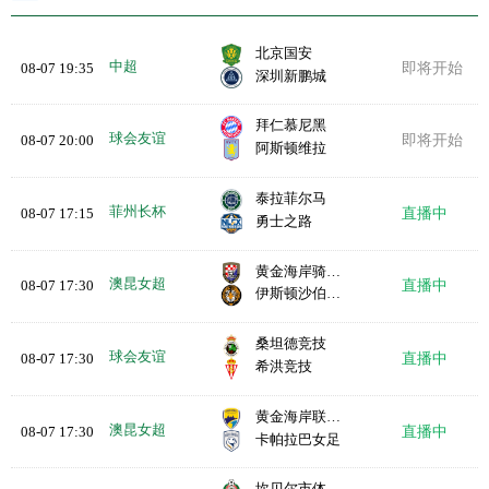
北京国安
中超
08-07 19:35
即将开始
深圳新鹏城
拜仁慕尼黑
球会友谊
08-07 20:00
即将开始
阿斯顿维拉
泰拉菲尔马
菲州长杯
08-07 17:15
直播中
勇士之路
黄金海岸骑士女足
澳昆女超
08-07 17:30
直播中
伊斯顿沙伯女足
桑坦德竞技
球会友谊
08-07 17:30
直播中
希洪竞技
黄金海岸联女足
澳昆女超
08-07 17:30
直播中
卡帕拉巴女足