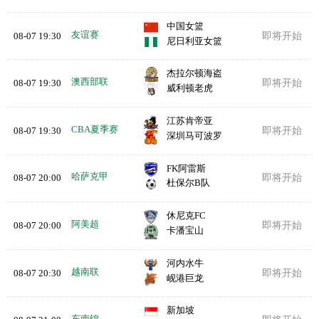
中国女篮
友谊赛
08-07 19:30
即将开始
尼日利亚女篮
杰拉尔顿海盗
澳西部联
08-07 19:30
即将开始
威利顿老虎
江苏肯帝亚
CBA夏季赛
08-07 19:30
即将开始
深圳马可波罗
FK阿雷斯
哈萨克甲
08-07 20:00
即将开始
杜保尔B队
休尼克FC
阿美超
08-07 20:00
即将开始
卡潘宝山
河内水牛
越南联
08-07 20:30
即将开始
岘港巨龙
新加坡
东南锦