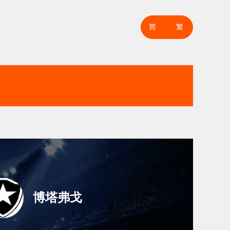
简
繁
博塔弗戈