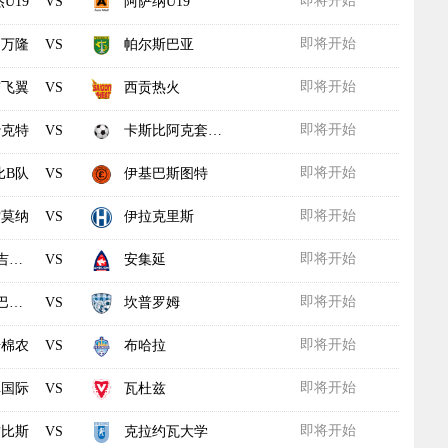
即将开始
U19
阿萨纳U19
VS
即将开始
万隆
帕尔斯巴亚
VS
即将开始
市飞翼
西贡热火
VS
即将开始
沙克特
卡斯比阿克套B队
VS
即将开始
比B队
伊基巴斯图特
VS
即将开始
雷莫纳
伊拉克里斯
VS
即将开始
克
安集延
VS
即将开始
B队
坎普罗姆
VS
即将开始
干棉农
布哈拉
VS
即将开始
库国际
瓦杜兹
VS
即将开始
古比斯
克拉约瓦大学
VS