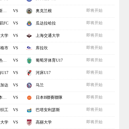
即将开始
光
奥克兰根
VS
即将开始
矶FC
瓜达拉哈拉
VS
即将开始
京大学
上海交通大学
VS
即将开始
西格市
库拉坎
VS
即将开始
17
葡萄牙体育U17
VS
即将开始
U17
河床U17
VS
即将开始
雅加达
马兰
VS
即将开始
凰
日本B聯賽聯隊
VS
即将开始
西织工
巴塔安利瑟斯
VS
即将开始
田大学
高丽大学
VS