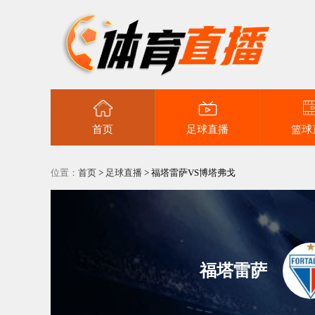
首页
足球直播
篮球
位置：
首页
>
足球直播
>
福塔雷萨VS博塔弗戈
福塔雷萨