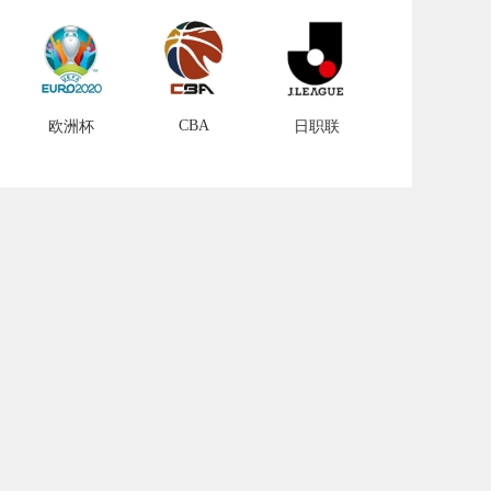
CBA
欧洲杯
日职联