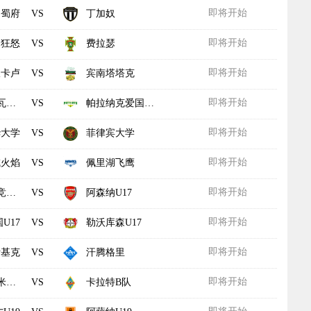
即将开始
巴蜀府
丁加奴
VS
即将开始
利狂怒
费拉瑟
VS
即将开始
坎卡卢
宾南塔塔克
VS
即将开始
航
帕拉纳克爱国者队
VS
即将开始
华大学
菲律宾大学
VS
即将开始
咸火焰
佩里湖飞鹰
VS
即将开始
17
阿森纳U17
VS
即将开始
U17
勒沃库森U17
VS
即将开始
斯基克
汗腾格里
VS
即将开始
队
卡拉特B队
VS