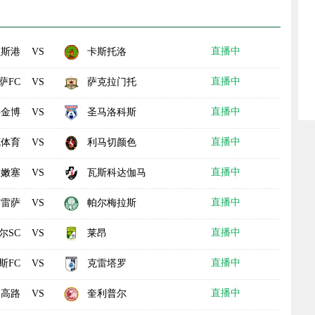
直播中
拉斯港
卡斯托洛
VS
直播中
萨FC
萨克拉门托
VS
直播中
科金博
圣马洛科斯
VS
直播中
克体育
利马切颜色
VS
直播中
米嫩塞
瓦斯科达伽马
VS
直播中
塔雷萨
帕尔梅拉斯
VS
直播中
尔SC
莱昂
VS
直播中
斯FC
克雷塔罗
VS
直播中
路高路
奎利普尔
VS