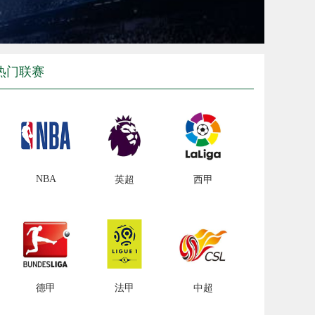
热门联赛
NBA
英超
西甲
德甲
法甲
中超