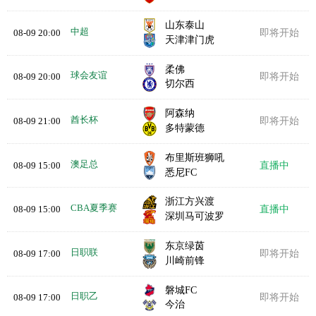
山东泰山
中超
08-09 20:00
即将开始
天津津门虎
柔佛
球会友谊
08-09 20:00
即将开始
切尔西
阿森纳
酋长杯
08-09 21:00
即将开始
多特蒙德
布里斯班狮吼
澳足总
08-09 15:00
直播中
悉尼FC
浙江方兴渡
CBA夏季赛
08-09 15:00
直播中
深圳马可波罗
东京绿茵
日职联
08-09 17:00
即将开始
川崎前锋
磐城FC
日职乙
08-09 17:00
即将开始
今治