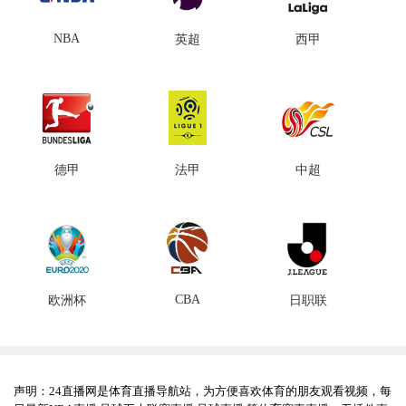
NBA
英超
西甲
德甲
法甲
中超
CBA
欧洲杯
日职联
声明：24直播网是体育直播导航站，为方便喜欢体育的朋友观看视频，每