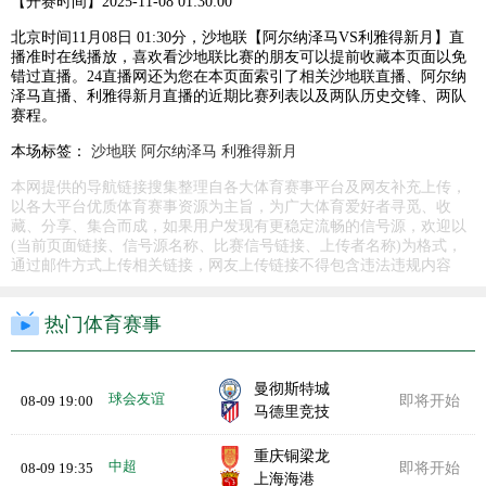
【开赛时间】
2025-11-08 01:30:00
北京时间11月08日 01:30分，沙地联【阿尔纳泽马VS利雅得新月】直
播准时在线播放，喜欢看沙地联比赛的朋友可以提前收藏本页面以免
错过直播。24直播网还为您在本页面索引了相关沙地联直播、阿尔纳
泽马直播、利雅得新月直播的近期比赛列表以及两队历史交锋、两队
赛程。
本场标签：
沙地联
阿尔纳泽马
利雅得新月
本网提供的导航链接搜集整理自各大体育赛事平台及网友补充上传，
以各大平台优质体育赛事资源为主旨，为广大体育爱好者寻觅、收
藏、分享、集合而成，如果用户发现有更稳定流畅的信号源，欢迎以
(当前页面链接、信号源名称、比赛信号链接、上传者名称)为格式，
通过邮件方式上传相关链接，网友上传链接不得包含违法违规内容
热门体育赛事
曼彻斯特城
球会友谊
08-09 19:00
即将开始
马德里竞技
重庆铜梁龙
中超
08-09 19:35
即将开始
上海海港