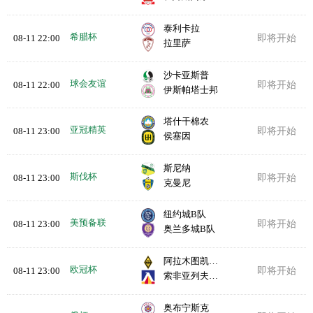
泰利卡拉
希腊杯
08-11 22:00
即将开始
拉里萨
沙卡亚斯普
球会友谊
08-11 22:00
即将开始
伊斯帕塔士邦
塔什干棉农
亚冠精英
08-11 23:00
即将开始
侯塞因
斯尼纳
斯伐杯
08-11 23:00
即将开始
克曼尼
纽约城B队
美预备联
08-11 23:00
即将开始
奥兰多城B队
阿拉木图凯拉特
欧冠杯
08-11 23:00
即将开始
索非亚列夫斯基
奥布宁斯克