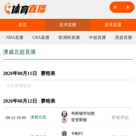
首页
足球直播
篮球直播
NBA直播
CBA直播
欧洲杯直播
中超直播
英超直播
澳威北超直播
2026年08月11日 赛程表
没有赛事数据
2026年08月12日 赛程表
韦斯顿劳动熊
澳威北超
08-12 18:00
即将开始
亚登斯顿
卡帕FC