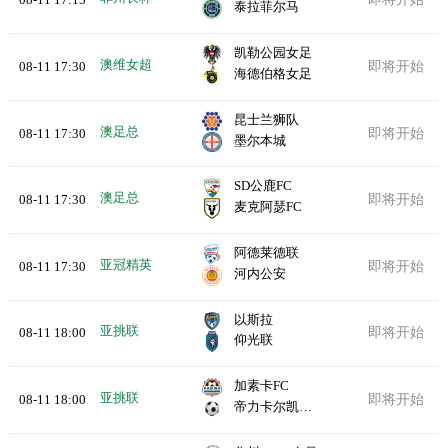
泰拉菲尔马
凯勒公园女足
澳维女超
08-11 17:30
即将开始
海德伯格女足
昆士兰狮队
澳足总
08-11 17:30
即将开始
墨尔本城
SD公鹿FC
澳足总
08-11 17:30
即将开始
麦克阿瑟FC
阿德莱德联
亚冠精英
08-11 17:30
即将开始
河内公安
以斯拉
亚挑联
08-11 18:00
即将开始
仰光联
加素卡FC
亚挑联
08-11 18:00
即将开始
帝力卡尔凯图FC