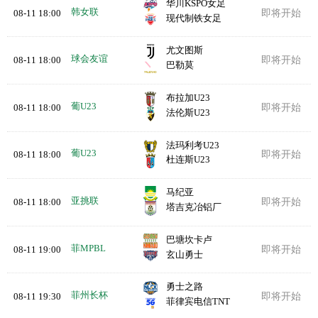
华川KSPO女足
韩女联
08-11 18:00
即将开始
现代制铁女足
尤文图斯
球会友谊
08-11 18:00
即将开始
巴勒莫
布拉加U23
葡U23
08-11 18:00
即将开始
法伦斯U23
法玛利考U23
葡U23
08-11 18:00
即将开始
杜连斯U23
马纪亚
亚挑联
08-11 18:00
即将开始
塔吉克冶铝厂
巴塘坎卡卢
菲MPBL
08-11 19:00
即将开始
玄山勇士
勇士之路
菲州长杯
08-11 19:30
即将开始
菲律宾电信TNT