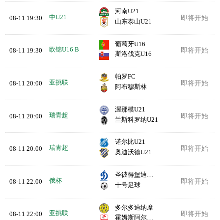
河南U21
中U21
08-11 19:30
即将开始
山东泰山U21
葡萄牙U16
欧锦U16 B
08-11 19:30
即将开始
斯洛伐克U16
帕罗FC
亚挑联
08-11 20:00
即将开始
阿布穆斯林
渥那模U21
瑞青超
08-11 20:00
即将开始
兰斯科罗纳U21
诺尔比U21
瑞青超
08-11 20:00
即将开始
奥迪沃德U21
圣彼得堡迪纳摩
俄杯
08-11 22:00
即将开始
十号足球
多尔多迪纳摩
亚挑联
08-11 22:00
即将开始
霍姆斯阿尔菲达