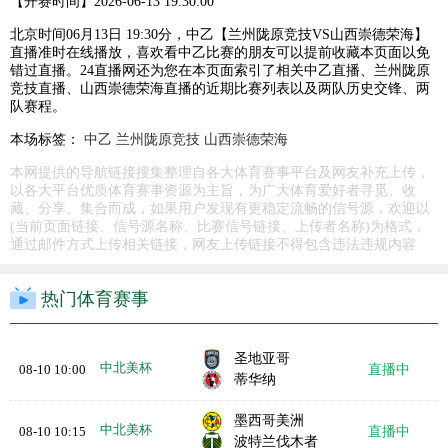
【开赛时间】
2026-06-13 19:30:00
北京时间06月13日 19:30分，中乙【兰州陇原竞技VS山西崇德荣海】
直播准时在线播放，喜欢看中乙比赛的朋友可以提前收藏本页面以免
错过直播。24直播网还为您在本页面索引了相关中乙直播、兰州陇原
竞技直播、山西崇德荣海直播的近期比赛列表以及两队历史交锋、两
队赛程。
本场标签：
中乙
兰州陇原竞技
山西崇德荣海
本网提供的导航链接搜集整理自各大体育赛事平台及网友补充上传，
以各大平台优质体育赛事资源为主旨，为广大体育爱好者寻觅、收
藏、分享、集合而成，如果用户发现有更稳定流畅的信号源，欢迎以
(当前页面链接、信号源名称、比赛信号链接、上传者名称)为格式，
通过邮件方式上传相关链接，网友上传链接不得包含违法违规内容
热门体育赛事
圣地亚哥
中北美杯
08-10 10:00
直播中
蒂华纳
墨西哥美洲
中北美杯
08-10 10:15
直播中
波特兰伐木者