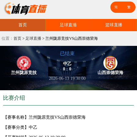
首页
足球直播
篮球直播
位置：
首页
>
足球直播
>
兰州陇原竞技VS山西崇德荣海
已结束
中乙
0 : 0
兰州陇原竞技
山西崇德荣海
2026-06-13 19:30:00
比赛介绍
【赛事名称】
兰州陇原竞技VS山西崇德荣海
【赛事分类】
中乙