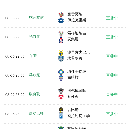
克雷莫纳
球会友谊
08-06 22:00
直播中
伊拉克里斯
索格迪纳吉扎克
乌兹超
08-06 22:00
直播中
安集延
波里索夫巴特B队
白俄甲
08-06 22:30
直播中
坎普罗姆
塔什干棉农
乌兹超
08-06 23:00
直播中
布哈拉
图尔库国际
欧协联
08-06 23:00
直播中
瓦杜兹
古比斯
欧罗巴杯
08-06 23:00
直播中
克拉约瓦大学