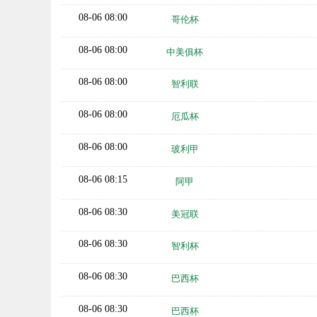
08-06 08:00
哥伦杯
08-06 08:00
中美俱杯
08-06 08:00
智利联
08-06 08:00
厄瓜杯
08-06 08:00
玻利甲
08-06 08:15
阿甲
08-06 08:30
美冠联
08-06 08:30
智利杯
08-06 08:30
巴西杯
08-06 08:30
巴西杯