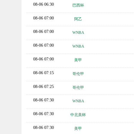
08-06 06:30
巴西杯
08-06 07:00
阿乙
08-06 07:00
WNBA
08-06 07:00
WNBA
08-06 07:00
美甲
08-06 07:15
哥伦甲
08-06 07:25
哥伦甲
08-06 07:30
WNBA
08-06 07:30
中北美杯
08-06 07:30
美甲