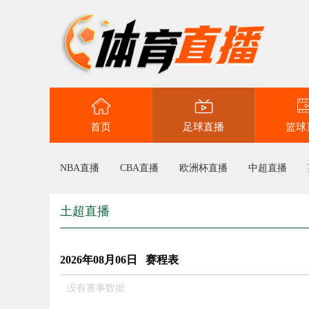
首页
足球直播
篮球
NBA直播
CBA直播
欧洲杯直播
中超直播
土超直播
2026年08月06日 赛程表
没有赛事数据