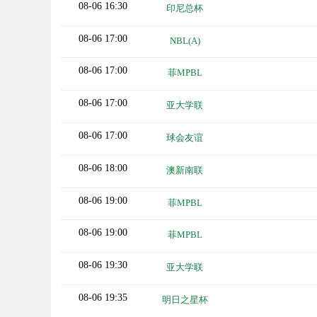
08-06 16:30
印尼总杯
08-06 17:00
NBL(A)
08-06 17:00
菲MPBL
08-06 17:00
亚大学联
08-06 17:00
球会友谊
08-06 18:00
澳新南联
08-06 19:00
菲MPBL
08-06 19:00
菲MPBL
08-06 19:30
亚大学联
08-06 19:35
明日之星杯