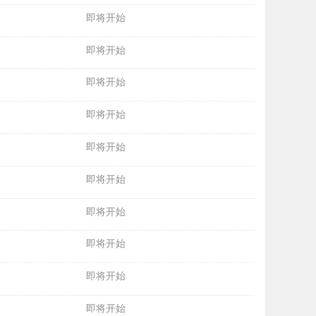
即将开始
即将开始
即将开始
即将开始
即将开始
即将开始
即将开始
即将开始
即将开始
即将开始