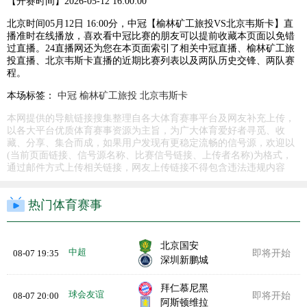
【开赛时间】
2026-05-12 16:00:00
北京时间05月12日 16:00分，中冠【榆林矿工旅投VS北京韦斯卡】直
播准时在线播放，喜欢看中冠比赛的朋友可以提前收藏本页面以免错
过直播。24直播网还为您在本页面索引了相关中冠直播、榆林矿工旅
投直播、北京韦斯卡直播的近期比赛列表以及两队历史交锋、两队赛
程。
本场标签：
中冠
榆林矿工旅投
北京韦斯卡
本网提供的导航链接搜集整理自各大体育赛事平台及网友补充上传，
以各大平台优质体育赛事资源为主旨，为广大体育爱好者寻觅、收
藏、分享、集合而成，如果用户发现有更稳定流畅的信号源，欢迎以
(当前页面链接、信号源名称、比赛信号链接、上传者名称)为格式，
通过邮件方式上传相关链接，网友上传链接不得包含违法违规内容
热门体育赛事
北京国安
中超
08-07 19:35
即将开始
深圳新鹏城
拜仁慕尼黑
球会友谊
08-07 20:00
即将开始
阿斯顿维拉