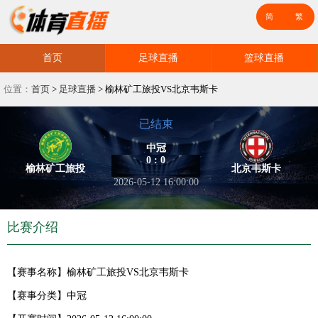
首页
足球直播
篮球直播
位置：
首页
>
足球直播
>
榆林矿工旅投VS北京韦斯卡
已结束
中冠
0 : 0
榆林矿工旅投
北京韦斯卡
2026-05-12 16:00:00
比赛介绍
【赛事名称】
榆林矿工旅投VS北京韦斯卡
【赛事分类】
中冠