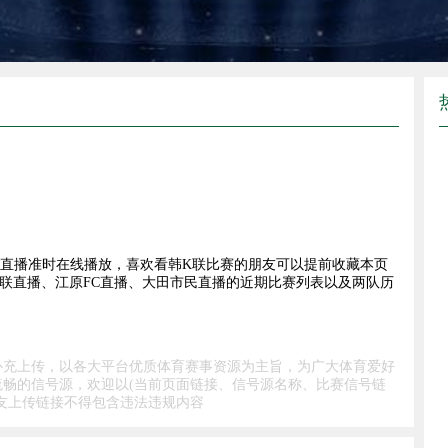
田市民】直播准时在线播放，喜欢看韩K联比赛的朋友可以提前收藏本页
K联直播、江原FC直播、大田市民直播的近期比赛列表以及两队历
补充上传，以各大平台优质体育赛事资源为主旨，为广大体育爱好
畅的信号源，欢迎以(当前页面链接、信号源名称、比赛信号链
友上传链接不得包含违法违规内容