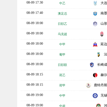
08-09 17:30
大
中乙
08-09 17:40
南
澳足总
08-09 18:00
山
日职乙
08-09 18:00
乌克超
08-09 18:00
延
中甲
08-09 18:00
葡甲
08-09 18:00
长崎
日职联
08-09 18:15
赫
荷乙
08-09 18:15
鹿特丹
荷甲
08-09 19:00
无
中甲
08-09 19:00
中超