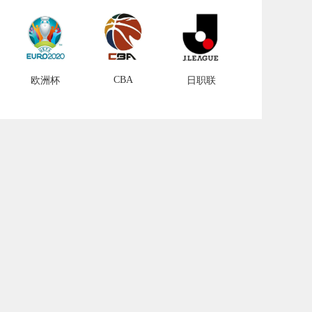
CBA
欧洲杯
日职联