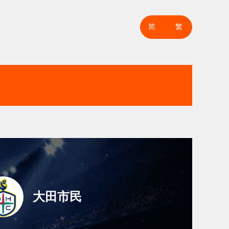
简
繁
大田市民