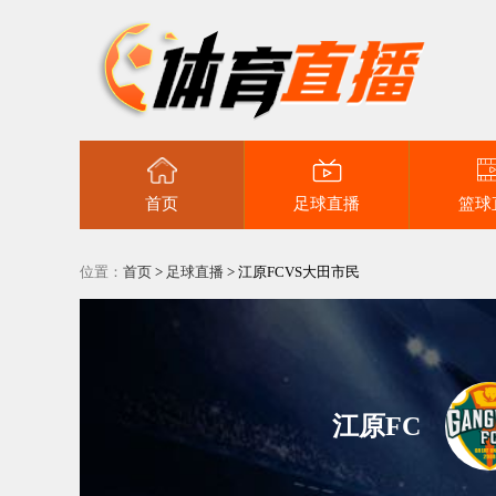
首页
足球直播
篮球
位置：
首页
>
足球直播
>
江原FCVS大田市民
江原FC