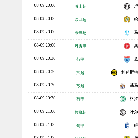
08-09 20:00
瑞士超
08-09 20:00
瑞典超
08-09 20:00
瑞典超
08-09 20:00
丹麦甲
08-09 20:30
荷甲
08-09 20:30
利勒斯
挪超
08-09 20:30
基
苏超
08-09 20:30
格
荷甲
08-09 21:00
叶
拉脱超
08-09 21:00
葡甲
08-09 21:00