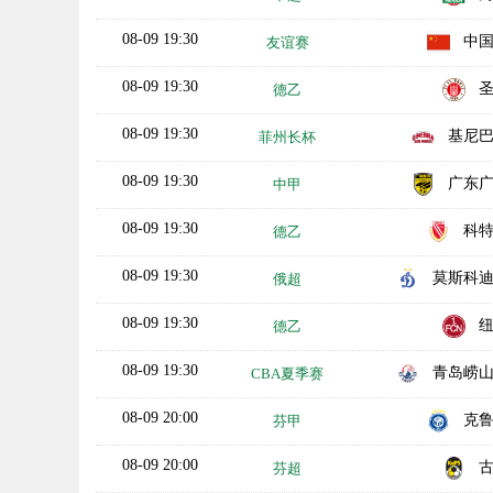
08-09 19:30
中
友谊赛
08-09 19:30
德乙
08-09 19:30
基尼
菲州长杯
08-09 19:30
广东
中甲
08-09 19:30
科
德乙
08-09 19:30
莫斯科
俄超
08-09 19:30
德乙
08-09 19:30
青岛崂
CBA夏季赛
08-09 20:00
克鲁
芬甲
08-09 20:00
芬超