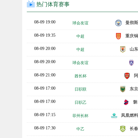
热门体育赛事
08-09 19:00
曼彻
球会友谊
08-09 19:35
重庆
中超
08-09 20:00
山
中超
08-09 20:00
球会友谊
08-09 21:00
酋长杯
08-09 17:00
东
日职联
08-09 17:00
磐
日职乙
08-09 17:15
凤凰燃
菲州长杯
08-09 17:30
长
中乙