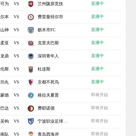
直播中
连可为
兰州陇原竞技
VS
直播中
墨尔本
费雷曼特尔市
VS
直播中
形山神
枥木市FC
VS
直播中
柔亚
克里夫巴斯
VS
直播中
边龙鼎
深圳青年人
VS
直播中
法伦斯
杜连斯
VS
直播中
成功丸
京都不死鸟
VS
即将开始
尔蒙德
格拉夫夏普
VS
即将开始
斯巴达
费耶诺德
VS
即将开始
锡吴钩
宁波职业足球俱乐部
VS
即将开始
河南队
青岛西海岸
VS