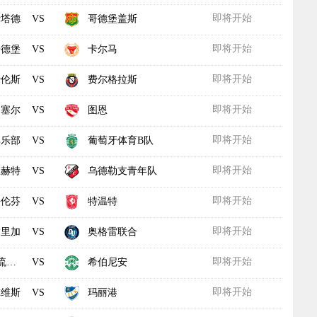
即将开始
斯塔德
哥德堡盖斯
VS
即将开始
哥德堡
卡尔马
VS
即将开始
费伦斯
费尔格拉斯
VS
即将开始
巴塞尔
图恩
VS
即将开始
俱乐部
葡萄牙体育B队
VS
即将开始
里赫特
乌德勒支青年队
VS
即将开始
海伦芬
特温特
VS
即将开始
达里加
奥格雷联合
VS
即将开始
者
希伯尼安
VS
即将开始
尔维斯
玛丽港
VS