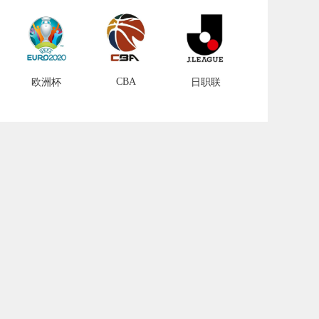
CBA
欧洲杯
日职联