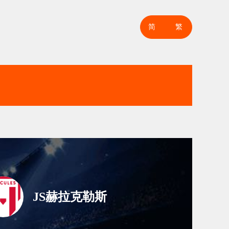
简
繁
JS赫拉克勒斯