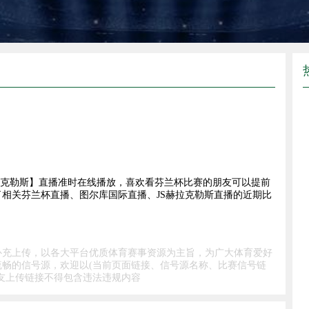
JS赫拉克勒斯】直播准时在线播放，喜欢看芬兰杯比赛的朋友可以提前
了相关芬兰杯直播、图尔库国际直播、JS赫拉克勒斯直播的近期比
补充上传，以各大平台优质体育赛事资源为主旨，为广大体育爱好
畅的信号源，欢迎以(当前页面链接、信号源名称、比赛信号链
友上传链接不得包含违法违规内容