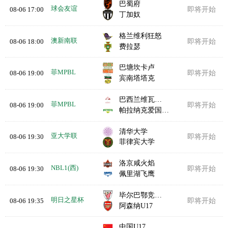
巴蜀府
球会友谊
08-06 17:00
即将开始
丁加奴
格兰维利狂怒
澳新南联
08-06 18:00
即将开始
费拉瑟
巴塘坎卡卢
菲MPBL
08-06 19:00
即将开始
宾南塔塔克
巴西兰维瓦领航
菲MPBL
08-06 19:00
即将开始
帕拉纳克爱国者队
清华大学
亚大学联
08-06 19:30
即将开始
菲律宾大学
洛京咸火焰
NBL1(西)
08-06 19:30
即将开始
佩里湖飞鹰
毕尔巴鄂竞技U17
明日之星杯
08-06 19:35
即将开始
阿森纳U17
中国U17