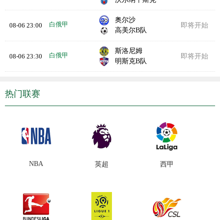
奥尔沙
白俄甲
08-06 23:00
即将开始
高美尔B队
斯洛尼姆
白俄甲
08-06 23:30
即将开始
明斯克B队
热门联赛
NBA
英超
西甲