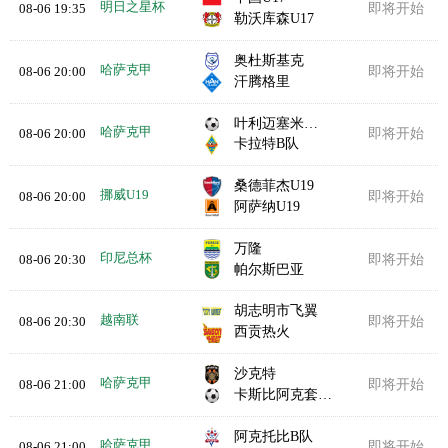
明日之星杯
08-06 19:35
即将开始
勒沃库森U17
奥杜斯基克
哈萨克甲
08-06 20:00
即将开始
汗腾格里
叶利迈塞米B队
哈萨克甲
08-06 20:00
即将开始
卡拉特B队
桑德菲杰U19
挪威U19
08-06 20:00
即将开始
阿萨纳U19
万隆
印尼总杯
08-06 20:30
即将开始
帕尔斯巴亚
胡志明市飞翼
越南联
08-06 20:30
即将开始
西贡热火
沙克特
哈萨克甲
08-06 21:00
即将开始
卡斯比阿克套B队
阿克托比B队
哈萨克甲
08-06 21:00
即将开始