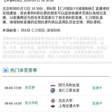
【开赛时间】
2026-05-12 18:30:00
北京时间05月12日 18:30分，韩K联【仁川联队VS浦项制铁】直播准时
在线播放，喜欢看韩K联比赛的朋友可以提前收藏本页面以免错过直
播。24直播网还为您在本页面索引了相关韩K联直播、仁川联队直
播、浦项制铁直播的近期比赛列表以及两队历史交锋、两队赛程。
本场标签：
韩K联
仁川联队
浦项制铁
本网提供的导航链接搜集整理自各大体育赛事平台及网友补充上传，
以各大平台优质体育赛事资源为主旨，为广大体育爱好者寻觅、收
藏、分享、集合而成，如果用户发现有更稳定流畅的信号源，欢迎以
(当前页面链接、信号源名称、比赛信号链接、上传者名称)为格式，
通过邮件方式上传相关链接，网友上传链接不得包含违法违规内容
热门体育赛事
阿兰马利女篮
友谊赛
08-06 13:00
直播中
龙仁三星女篮
北京大学
亚大学联
08-06 14:00
直播中
上海交通大学