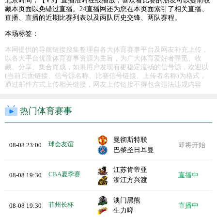
北京时间，【VS】直播准时在线播放，喜欢看比赛的朋友可以提前收
藏本页面以免错过直播。24直播网还为您在本页面索引了相关直播、
直播、直播的近期比赛列表以及两队历史交锋、两队赛程。
本场标签：
本网提供的导航链接搜集整理自各大体育赛事平台及网友补充上传，
以各大平台优质体育赛事资源为主旨，为广大体育爱好者寻觅、收
藏、分享、集合而成，如果用户发现有更稳定流畅的信号源，欢迎以
(当前页面链接、信号源名称、比赛信号链接、上传者名称)为格式，
通过邮件方式上传相关链接，网友上传链接不得包含违法违规内容
热门体育赛事
曼彻斯特联
球会友谊
08-08 23:00
即将开始
巴黎圣日耳曼
江苏肯帝亚
CBA夏季赛
08-08 19:30
直播中
浙江方兴渡
澳门黑熊
菲州长杯
08-08 19:30
直播中
生力啤