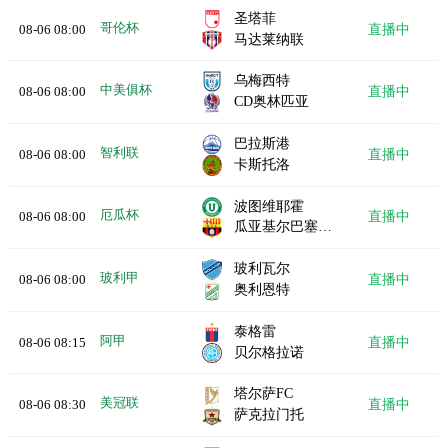
圣塔菲
哥伦杯
08-06 08:00
直播中
马达莱纳联
乌梅西特
中美俱杯
08-06 08:00
直播中
CD奥林匹亚
巴拉斯港
智利联
08-06 08:00
直播中
卡斯托洛
波图维耶霍
厄瓜杯
08-06 08:00
直播中
瓜亚基尔巴塞罗那
玻利瓦尔
玻利甲
08-06 08:00
直播中
奥利恩特
泰格雷
阿甲
08-06 08:15
直播中
贝尔格拉诺
塔尔萨FC
美冠联
08-06 08:30
直播中
萨克拉门托