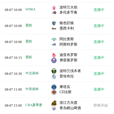
波特兰火焰
WNBA
08-07 10:00
直播中
多伦多节奏
银色巨狼
墨联
08-07 10:00
直播中
墨西卡利
阿比查斯
墨联
08-07 10:00
直播中
阿斯特罗斯
迪亚布罗斯
墨联
08-07 10:15
直播中
弗雷塞罗斯
波特兰伐木者
中北美杯
08-07 10:30
直播中
普埃布拉
摩塔瓜
中美俱杯
08-07 11:00
直播中
CD法斯
浙江方兴渡
CBA夏季赛
08-07 15:00
即将开始
青岛崂山啤酒