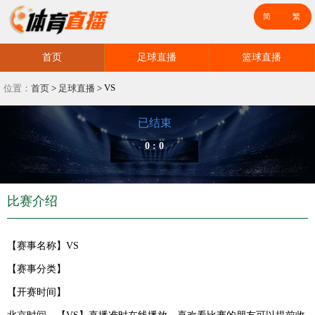
首页
足球直播
篮球直播
VS
位置：
首页
>
足球直播
>
已结束
0 : 0
比赛介绍
【赛事名称】
VS
【赛事分类】
【开赛时间】