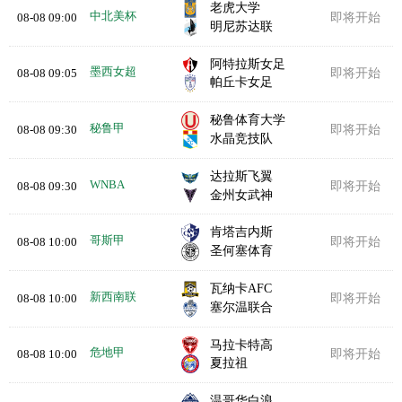
老虎大学
中北美杯
08-08 09:00
即将开始
明尼苏达联
阿特拉斯女足
墨西女超
08-08 09:05
即将开始
帕丘卡女足
秘鲁体育大学
秘鲁甲
08-08 09:30
即将开始
水晶竞技队
达拉斯飞翼
WNBA
08-08 09:30
即将开始
金州女武神
肯塔吉内斯
哥斯甲
08-08 10:00
即将开始
圣何塞体育
瓦纳卡AFC
新西南联
08-08 10:00
即将开始
塞尔温联合
马拉卡特高
危地甲
08-08 10:00
即将开始
夏拉祖
温哥华白浪