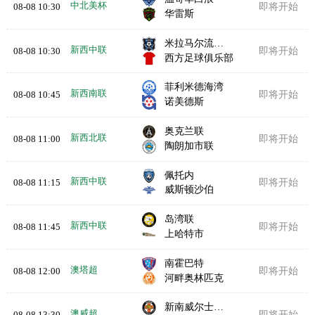
中北美杯
08-08 10:30
即将开始
华雷斯
米拉马尔流浪者
新西中联
08-08 10:30
即将开始
西方足球俱乐部
菲利米德海湾
新西南联
08-08 10:45
即将开始
诺美德斯
奥克兰联
新西北联
08-08 11:00
即将开始
陶朗加市联
佩托内
新西中联
08-08 11:15
即将开始
威斯顿沙伯
岛湾联
新西中联
08-08 11:45
即将开始
上哈特市
南霍巴特
澳塔超
08-08 12:00
即将开始
河畔奥林匹克
新南威尔士大学
澳威超
08-08 13:30
即将开始