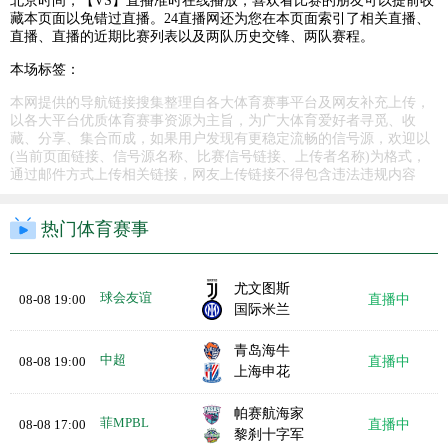
北京时间，【VS】直播准时在线播放，喜欢看比赛的朋友可以提前收
藏本页面以免错过直播。24直播网还为您在本页面索引了相关直播、
直播、直播的近期比赛列表以及两队历史交锋、两队赛程。
本场标签：
本网提供的导航链接搜集整理自各大体育赛事平台及网友补充上传，
以各大平台优质体育赛事资源为主旨，为广大体育爱好者寻觅、收
藏、分享、集合而成，如果用户发现有更稳定流畅的信号源，欢迎以
(当前页面链接、信号源名称、比赛信号链接、上传者名称)为格式，
通过邮件方式上传相关链接，网友上传链接不得包含违法违规内容
热门体育赛事
尤文图斯
球会友谊
08-08 19:00
直播中
国际米兰
青岛海牛
中超
08-08 19:00
直播中
上海申花
帕赛航海家
菲MPBL
08-08 17:00
直播中
黎刹十字军