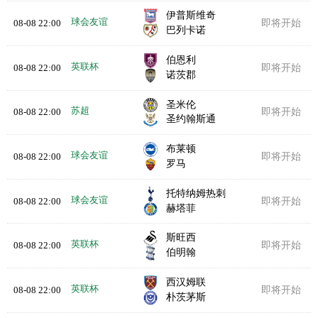
伊普斯维奇
球会友谊
08-08 22:00
即将开始
巴列卡诺
伯恩利
英联杯
08-08 22:00
即将开始
诺茨郡
圣米伦
苏超
08-08 22:00
即将开始
圣约翰斯通
布莱顿
球会友谊
08-08 22:00
即将开始
罗马
托特纳姆热刺
球会友谊
08-08 22:00
即将开始
赫塔菲
斯旺西
英联杯
08-08 22:00
即将开始
伯明翰
西汉姆联
英联杯
08-08 22:00
即将开始
朴茨茅斯