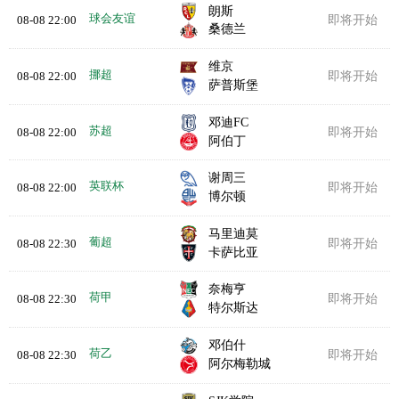
朗斯
球会友谊
08-08 22:00
即将开始
桑德兰
维京
挪超
08-08 22:00
即将开始
萨普斯堡
邓迪FC
苏超
08-08 22:00
即将开始
阿伯丁
谢周三
英联杯
08-08 22:00
即将开始
博尔顿
马里迪莫
葡超
08-08 22:30
即将开始
卡萨比亚
奈梅亨
荷甲
08-08 22:30
即将开始
特尔斯达
邓伯什
荷乙
08-08 22:30
即将开始
阿尔梅勒城