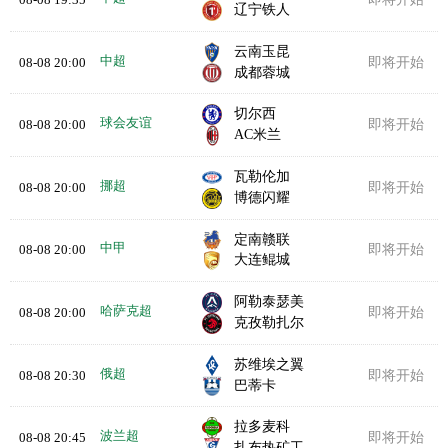
辽宁铁人
云南玉昆
中超
08-08 20:00
即将开始
成都蓉城
切尔西
球会友谊
08-08 20:00
即将开始
AC米兰
瓦勒伦加
挪超
08-08 20:00
即将开始
博德闪耀
定南赣联
中甲
08-08 20:00
即将开始
大连鲲城
阿勒泰瑟美
哈萨克超
08-08 20:00
即将开始
克孜勒扎尔
苏维埃之翼
俄超
08-08 20:30
即将开始
巴蒂卡
拉多麦科
波兰超
08-08 20:45
即将开始
扎布热矿工