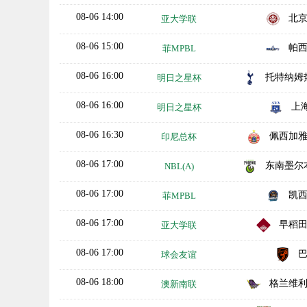
08-06 14:00
北
亚大学联
08-06 15:00
帕
菲MPBL
08-06 16:00
托特纳姆热刺U
明日之星杯
08-06 16:00
上海
明日之星杯
08-06 16:30
佩西加
印尼总杯
08-06 17:00
东南墨尔本凤
NBL(A)
08-06 17:00
凯
菲MPBL
08-06 17:00
早稻
亚大学联
08-06 17:00
球会友谊
08-06 18:00
格兰维
澳新南联