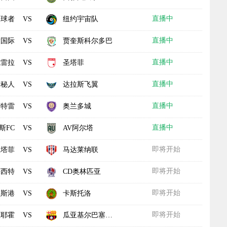
直播中
踢球者
纽约宇宙队
VS
直播中
大国际
贾奎斯科尔多巴
VS
直播中
佩雷拉
圣塔菲
VS
直播中
神秘人
达拉斯飞翼
VS
直播中
蒙特雷
奥兰多城
VS
直播中
斯FC
AV阿尔塔
VS
即将开始
圣塔菲
马达莱纳联
VS
即将开始
梅西特
CD奥林匹亚
VS
即将开始
拉斯港
卡斯托洛
VS
即将开始
维耶霍
瓜亚基尔巴塞罗那
VS