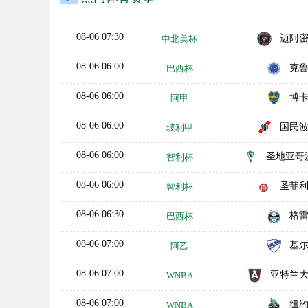
08-06 07:30
迈阿
中北美杯
08-06 06:00
克
巴西杯
08-06 06:00
博
阿甲
08-06 06:00
国民
玻利甲
08-06 06:00
圣地亚哥漫游
智利杯
08-06 06:00
圣菲
智利杯
08-06 06:30
格
巴西杯
08-06 07:00
基
阿乙
08-06 07:00
亚特兰
WNBA
08-06 07:00
纽
WNBA