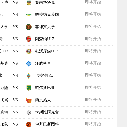
即将开始
坎卡卢
宾南塔塔克
VS
即将开始
航
帕拉纳克爱国者队
VS
即将开始
华大学
菲律宾大学
VS
即将开始
17
阿森纳U17
VS
即将开始
U17
勒沃库森U17
VS
即将开始
斯基克
汗腾格里
VS
即将开始
队
卡拉特B队
VS
即将开始
万隆
帕尔斯巴亚
VS
即将开始
市飞翼
西贡热火
VS
即将开始
沙克特
卡斯比阿克套B队
VS
即将开始
比B队
伊基巴斯图特
VS