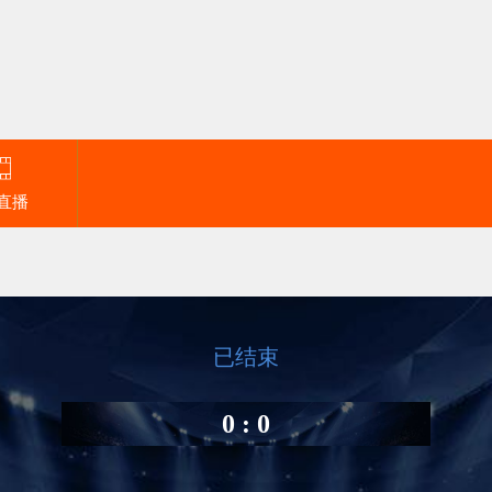
直播
已结束
0 : 0