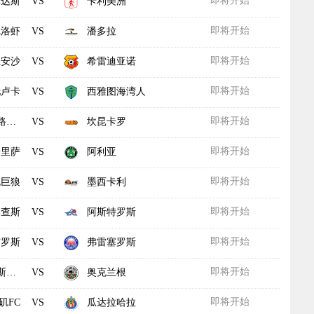
即将开始
尔达斯
卡利美洲
VS
即将开始
尼洛虾
潘多拉
VS
即将开始
里安沙
希雷迪亚诺
VS
即将开始
托卢卡
西雅图海湾人
VS
即将开始
斯
坎昆卡罗
VS
即将开始
普里萨
阿利亚
VS
即将开始
色巨狼
墨西卡利
VS
即将开始
比查斯
阿斯特罗斯
VS
即将开始
布罗斯
弗雷塞罗斯
VS
即将开始
光
奥克兰根
VS
即将开始
矶FC
瓜达拉哈拉
VS